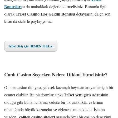
Bonusları
nı da muhakkak değerlendirmelisiniz. Bununla ilgili
TrBet Casino Hoş Geldin Bonusu
olarak
detaylarını da en son
kısımda sizlerle paylaşıyoruz.
TrBet Giriş için HEMEN TIKLA!
Canlı Casino Seçerken Nelere Dikkat Etmelisiniz?
Online casino dünyası, yüksek kazançlı heyecan arayanlar için bir
TrBet yeni giriş adresi
cennet olabilir. Bu platformlar, tıpkı
nin
olduğu gibi kullanıcılarına sadece bir tık uzaklıkta, evlerinin
rahatlığında büyük kazançlar ve eğlence sunmaktadır. İşte bu
kaliteli casino siteleri
yüzden,
arasında özel bir casino deneyimi