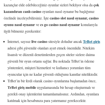
çok
kazançlar elde edebileceğiniz oyunlar sizleri bekliyor olsa da
kazandıran canlı casino
oyunları nasıl oynanır bu başlığımız
casino slot nasıl oynanır, casino
özelinde inceleyebilirsiniz. İşte
oyunu nasıl oynanır
cs go casino nasıl oynanır
ve
konularıyla
ilgili bilmeniz gerekenler:
live casino
TrBet giris
İnternet, sayısız
sitesiyle doludur ancak
adresi gibi güvenilir olanları ayırt etmek önemlidir. Nitekim
lisanslı ve düzenli denetimlerden geçen siteler sizlere daima
güvenli bir oyun ortamı sağlar. Bu noktada TrBet’in ödeme
yöntemleri, müşteri hizmetleri ve kullanıcı yorumları tüm
oyuncular için ne kadar güvenli olduğunu kanıtlar niteliktedir.
TrBet’in bir ferdi olarak casino oyunlarına başlamadan önce,
TrBet giriş mobile
uygulamasında bir hesap oluşturmalı ve
gerekli onay işlemlerini tamamlamalısınız. Ardından, oyunlara
katılmak için hesabınıza para yatırmanız gerekecektir.