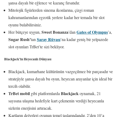
şansa dayalı bir eğlence ve kazanç fırsatıdır.
Mitolojik figürlerden sinema ikonlarına, çizgi roman
kahramanlarından egzotik yerlere kadar her temada bir slot
oyunu bulabilirsiniz.
Sweet Bonanza
Gates of Olympus
Her bütçeye uygun,
’dan
’a,
Sugar Rush’
Saray
Rüyası
tan
’na kadar geniş bir yelpazede
slot oyunları TrBet’te sizi bekliyor.
Blackjack’in Heyecanlı Dünyası
Blackjack, kumarhane kültürünün vazgeçilmez bir parçasıdır ve
stratejiyle şansa dayalı bu oyun, heyecan arayanlar için ideal bir
tercih olabilir.
TrBet mobil
Blackjack
gibi platformlarda
oynamak, 21
sayısına ulaşma hedefiyle kart çekmenin verdiği heyecanla
sizlerin enerjisini artıracak.
Kartların değerleri oyunun temel taşlarındandır. 2’den 10’a