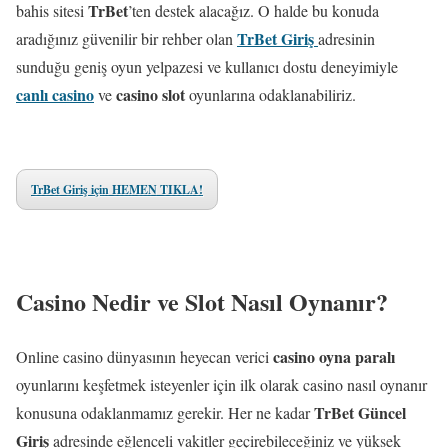
TrBet
bahis sitesi
’ten destek alacağız. O halde bu konuda
TrBet Giriş
aradığınız güvenilir bir rehber olan
adresinin
sunduğu geniş oyun yelpazesi ve kullanıcı dostu deneyimiyle
canlı casino
casino slot
ve
oyunlarına odaklanabiliriz.
TrBet Giriş için HEMEN TIKLA!
Casino Nedir ve Slot Nasıl Oynanır?
casino oyna paralı
Online casino dünyasının heyecan verici
oyunlarını keşfetmek isteyenler için ilk olarak casino nasıl oynanır
TrBet Güncel
konusuna odaklanmamız gerekir. Her ne kadar
Giriş
adresinde eğlenceli vakitler geçirebileceğiniz ve yüksek