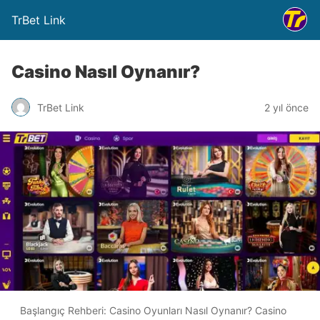
TrBet Link
Casino Nasıl Oynanır?
TrBet Link
2 yıl önce
Başlangıç Rehberi: Casino Oyunları Nasıl Oynanır? Casino