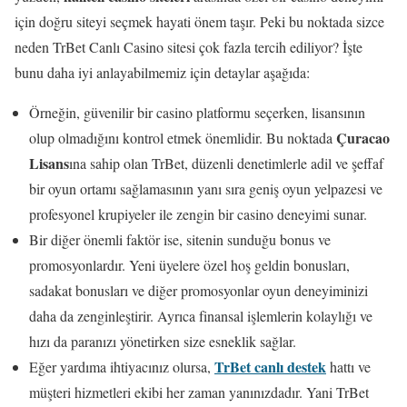
için doğru siteyi seçmek hayati önem taşır. Peki bu noktada sizce
neden TrBet Canlı Casino sitesi çok fazla tercih ediliyor? İşte
bunu daha iyi anlayabilmemiz için detaylar aşağıda:
Örneğin, güvenilir bir casino platformu seçerken, lisansının
Çuracao
olup olmadığını kontrol etmek önemlidir. Bu noktada
Lisans
ına sahip olan TrBet, düzenli denetimlerle adil ve şeffaf
bir oyun ortamı sağlamasının yanı sıra geniş oyun yelpazesi ve
profesyonel krupiyeler ile zengin bir casino deneyimi sunar.
Bir diğer önemli faktör ise, sitenin sunduğu bonus ve
promosyonlardır. Yeni üyelere özel hoş geldin bonusları,
sadakat bonusları ve diğer promosyonlar oyun deneyiminizi
daha da zenginleştirir. Ayrıca finansal işlemlerin kolaylığı ve
hızı da paranızı yönetirken size esneklik sağlar.
TrBet canlı destek
Eğer yardıma ihtiyacınız olursa,
hattı ve
müşteri hizmetleri ekibi her zaman yanınızdadır. Yani TrBet