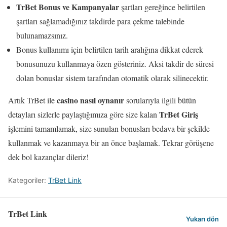
TrBet Bonus ve Kampanyalar
şartları gereğince belirtilen
şartları sağlamadığınız takdirde para çekme talebinde
bulunamazsınız.
Bonus kullanımı için belirtilen tarih aralığına dikkat ederek
bonusunuzu kullanmaya özen gösteriniz. Aksi takdir de süresi
dolan bonuslar sistem tarafından otomatik olarak silinecektir.
casino nasıl oynanır
Artık TrBet ile
sorularıyla ilgili bütün
TrBet Giriş
detayları sizlerle paylaştığımıza göre size kalan
işlemini tamamlamak, size sunulan bonusları bedava bir şekilde
kullanmak ve kazanmaya bir an önce başlamak. Tekrar görüşene
dek bol kazançlar dileriz!
Kategoriler:
TrBet Link
TrBet Link
Yukarı dön