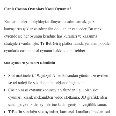
Canlı Casino Oyunları Nasıl Oynanır?
Kumarhanelerin büyüleyici dünyasına adım atmak, göz
kamaştırıcı ışıklar ve adrenalin dolu anlar vaat eder. Bu renkli
evrende ise her oyunun kendine has kuralları ve kazanma
Tr Bet Giriş
stratejileri vardır. İşte,
platformunda yer alan popüler
oyunlarla casino nasıl oynanır hakkında bir rehber!
Slot Oyunları: Şansınızı Döndürün
Slot makineleri, 19. yüzyıl Amerika’sından günümüze evrilen
ve teknoloji ile şekillenen bir eğlence biçimidir.
Casino nasıl oynanır konusuyla yakından ilgili olan slot
oyunları, klasik mekanikten video slotlarına, 3D grafiklerden
sanal gerçeklik deneyimlerine kadar geniş bir çeşitlilik sunar.
TrBet’in sunduğu slot oyunları, karmaşık kurallar olmadan, saf