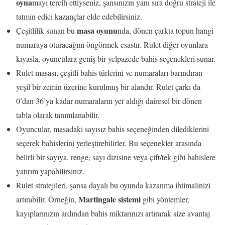
oyna
mayı tercih ettiyseniz, şansınızın yanı sıra doğru strateji ile
tatmin edici kazançlar elde edebilirsiniz.
masa oyunu
Çeşitlilik sunan bu
nda, dönen çarkta topun hangi
numaraya oturacağını öngörmek esastır. Rulet diğer oyunlara
kıyasla, oyunculara geniş bir yelpazede bahis seçenekleri sunar.
Rulet masası, çeşitli bahis türlerini ve numaraları barındıran
yeşil bir zemin üzerine kurulmuş bir alandır. Rulet çarkı da
0’dan 36’ya kadar numaraların yer aldığı dairesel bir dönen
tabla olarak tanımlanabilir.
Oyuncular, masadaki sayısız bahis seçeneğinden dilediklerini
seçerek bahislerini yerleştirebilirler. Bu seçenekler arasında
belirli bir sayıya, renge, sayı dizisine veya çift/tek gibi bahislere
yatırım yapabilirsiniz.
Rulet stratejileri, şansa dayalı bu oyunda kazanma ihtimalinizi
Martingale sistemi
artırabilir. Örneğin,
gibi yöntemler,
kayıplarınızın ardından bahis miktarınızı artırarak size avantaj