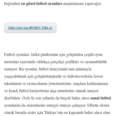
en güzel futbol oyunları
beğenilen
araştırmasını yapacağız.
TrBet Giriş için HEMEN TIKLA!
Futbol oyunları, farklı platformlar için geliştirilen çeşitli oyun
motorları sayesinde oldukça gerçekçi grafikler ve oynanabilirlik
sunuyor. Bu oyunlar, futbol deneyimini tam anlamıyla
yaşayabilmek için geliştirilmişlerdir ve futbolseverlerin favori
takımlarını ve oyuncularını yönetmelerine, maçlara katılmalarına
ve kendi futbol kariyerlerini inşa etmelerine olanak tanıyor
sanal futbol
diyebiliriz. Öyle ki son yıllarda da birçok bahis sitesi
oyunlarını da sistemlerine entegre etmeye çalışıyor. Elbette ekstra
olarak burada sizler için Türkiye’nin en kapsamlı bahis sitesi olan