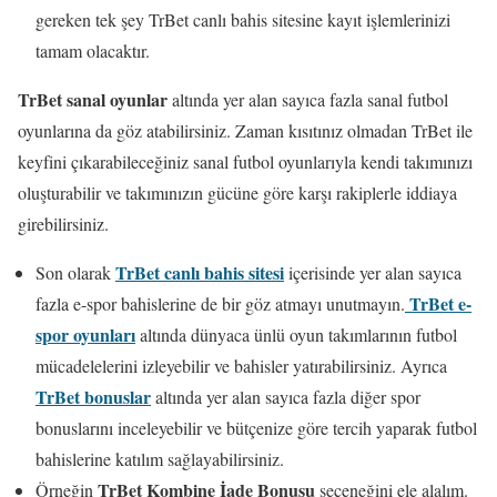
gereken tek şey TrBet canlı bahis sitesine kayıt işlemlerinizi
tamam olacaktır.
TrBet sanal oyunlar
altında yer alan sayıca fazla sanal futbol
oyunlarına da göz atabilirsiniz. Zaman kısıtınız olmadan TrBet ile
keyfini çıkarabileceğiniz sanal futbol oyunlarıyla kendi takımınızı
oluşturabilir ve takımınızın gücüne göre karşı rakiplerle iddiaya
girebilirsiniz.
TrBet canlı bahis sitesi
Son olarak
içerisinde yer alan sayıca
TrBet e-
fazla e-spor bahislerine de bir göz atmayı unutmayın.
spor oyunları
altında dünyaca ünlü oyun takımlarının futbol
mücadelelerini izleyebilir ve bahisler yatırabilirsiniz. Ayrıca
TrBet bonuslar
altında yer alan sayıca fazla diğer spor
bonuslarını inceleyebilir ve bütçenize göre tercih yaparak futbol
bahislerine katılım sağlayabilirsiniz.
TrBet Kombine İade Bonusu
Örneğin
seçeneğini ele alalım.