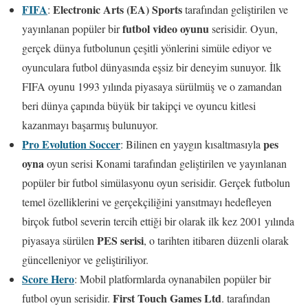
FIFA
Electronic Arts (EA) Sports
:
tarafından geliştirilen ve
futbol video oyunu
yayınlanan popüler bir
serisidir. Oyun,
gerçek dünya futbolunun çeşitli yönlerini simüle ediyor ve
oyunculara futbol dünyasında eşsiz bir deneyim sunuyor. İlk
FIFA oyunu 1993 yılında piyasaya sürülmüş ve o zamandan
beri dünya çapında büyük bir takipçi ve oyuncu kitlesi
kazanmayı başarmış bulunuyor.
Pro Evolution Soccer
pes
: Bilinen en yaygın kısaltmasıyla
oyna
oyun serisi Konami tarafından geliştirilen ve yayınlanan
popüler bir futbol simülasyonu oyun serisidir. Gerçek futbolun
temel özelliklerini ve gerçekçiliğini yansıtmayı hedefleyen
birçok futbol severin tercih ettiği bir olarak ilk kez 2001 yılında
PES serisi
piyasaya sürülen
, o tarihten itibaren düzenli olarak
güncelleniyor ve geliştiriliyor.
Score Hero
: Mobil platformlarda oynanabilen popüler bir
First Touch Games Ltd
futbol oyun serisidir.
. tarafından