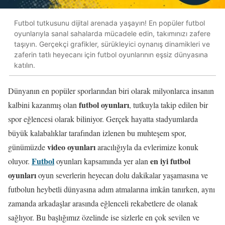
Futbol tutkusunu dijital arenada yaşayın! En popüler futbol
oyunlarıyla sanal sahalarda mücadele edin, takımınızı zafere
taşıyın. Gerçekçi grafikler, sürükleyici oynanış dinamikleri ve
zaferin tatlı heyecanı için futbol oyunlarının eşsiz dünyasına
katılın.
Dünyanın en popüler sporlarından biri olarak milyonlarca insanın
futbol oyunları
kalbini kazanmış olan
, tutkuyla takip edilen bir
spor eğlencesi olarak biliniyor. Gerçek hayatta stadyumlarda
büyük kalabalıklar tarafından izlenen bu muhteşem spor,
video oyunları
günümüzde
aracılığıyla da evlerimize konuk
Futbol
en iyi futbol
oluyor.
oyunları kapsamında yer alan
oyunları
oyun severlerin heyecan dolu dakikalar yaşamasına ve
futbolun heybetli dünyasına adım atmalarına imkân tanırken, aynı
zamanda arkadaşlar arasında eğlenceli rekabetlere de olanak
sağlıyor. Bu başlığımız özelinde ise sizlerle en çok sevilen ve