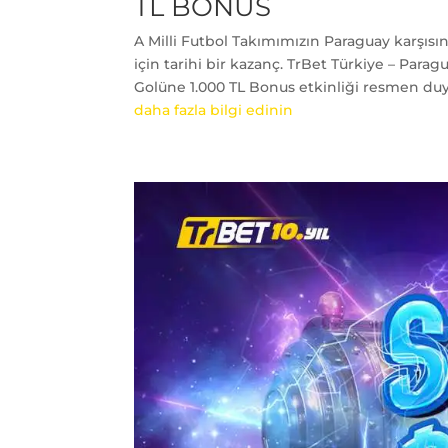
TL BONUS
A Milli Futbol Takımımızın Paraguay karşısı
için tarihi bir kazanç. TrBet Türkiye – Para
Golüne 1.000 TL Bonus etkinliği resmen duyu
daha fazla bilgi edinin