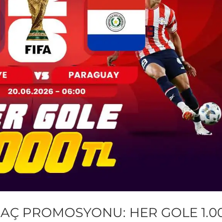
MAÇ PROMOSYONU: HER GOLE 1.0