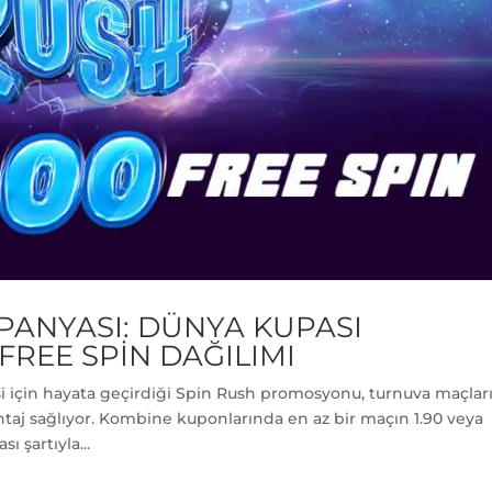
PANYASI: DÜNYA KUPASI
FREE SPIN DAĞILIMI
i için hayata geçirdiği Spin Rush promosyonu, turnuva maçlar
ntaj sağlıyor. Kombine kuponlarında en az bir maçın 1.90 veya
 şartıyla...