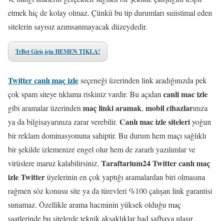
etmek hiç de kolay olmaz. Çünkü bu tip durumları suiistimal eden
sitelerin sayısız azımsanmayacak düzeydedir.
TrBet Giriş için HEMEN TIKLA!
Twitter canlı maç izle
seçeneği üzerinden link aradığınızda pek
canli mac izle
çok spam siteye tıklama riskiniz vardır. Bu açıdan
maç linki aramak
mobil cihazlar
gibi aramalar üzerinden
,
ınıza
Canlı mac izle siteleri
ya da bilgisayarınıza zarar verebilir.
yoğun
bir reklam dominasyonuna sahiptir. Bu durum hem maçı sağlıklı
bir şekilde izlemenize engel olur hem de zararlı yazılımlar ve
Taraftarium24
Twitter canlı maç
virüslere maruz kalabilirsiniz.
izle Twitter
üyelerinin en çok yaptığı aramalardan biri olmasına
rağmen söz konusu site ya da türevleri %100 çalışan link garantisi
sunamaz. Özellikle arama hacminin yüksek olduğu maç
saatlerinde bu sitelerde teknik aksaklıklar had safhaya ulaşır.