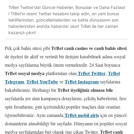
TrBet Twitter'da! Güncel Haberler, Bonuslar ve Daha Fazlası!
l TrBet'in resmi Twitter hesabını takip edin, en yeni bonus
tekliflerinden, güncellemelerden ve bahis dünyasının son
haberlerinden anında haberdar olun! TrBet ile her zaman
kazançlı çıkın!
TrBet canlı casino ve canlı bahis sitesi
Pek çok bahis sitesi gibi
de üyeleri ile aktif ve verimli bir iletişim kurabilmek adına sosyal
medya sayfalarına büyük önem vermektedir. 24 Saat boyunca
TrBet sosyal medya
TrBet Twitter
TrBet
platformları olan
,
Telegram
TrBet YouTube
TrBet Instagram
,
ve
sayfalarına
TrBet üyeliğiniz olmasa bile
bakabilirsiniz. Herhangi bir
sayfalarda yer alan kampanya detaylarını, çekiliş haberlerini, free
spin fırsatlarını, gün içerisindeki popüler maçlara dair oranları
TrBet mobil giriş
öğrenebilirsiniz. Aynı zamanda
için en güncel
domainlerin alınabildiği bir sayfadır. Dünyanın en popüler sosyal
TrBet canlı
medya sayfalarından biri olarak öne çıkan Twitter,