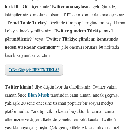
birisidir
Twitter ana sayfa
. Gün içerisinde
sına geldiğinizde,
TT
takipçileriniz kim olursa olsun “
” olan konularla karşılaşırsınız.
Trend Topic Turkey
“
” özelinde tüm popüler gündem başlıklarını
Twitter gündem Türkiye nasıl
kolayca inceleyebilirsiniz: “
görüntülenir
Twitter Türkiye gündemi konusunda
?” veya “
neden bu kadar önemlidir
?” gibi önemli sorulara bu noktada
kısa kısa yanıtlar verelim.
TrBet Giriş için HEMEN TIKLA!
Twitter kimin
? diye düşünüyor da olabilirsiniz, Twitter yakın
Elon Musk
zaman önce
tarafından satın alınan, ancak geçmişi
yaklaşık 20 sene öncesine uzanan popüler bir sosyal medya
platformudur. Yarattığı etki o kadar büyüktür ki zaman zaman
ülkemizde ve diğer ülkelerde yöneticiler/politikacılar Twitter’ı
yasaklamaya çalışmıştır. Çok geniş kitlelere kısa aralıklarla hızlı