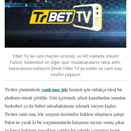
TrBet TV ile canlı maçları ücretsiz ve HD kalitede izleyin!
Futbol, basketbol ve diğer spor müsabakalarını takip edin,
heyecanınızı katlayın! Şimdi TrBet TV’ye katılın ve canlı maç
keyfini yaşayın!
canlı maç izle
Twitter günümüzde
hizmeti için oldukça ideal bir
platform olarak görülür. Gün içerisinde şifreli kanallardan sunulan
basketbol ya da futbol müsabakalarını izlemek isteyen kişiler,
Twitter canlı maç izle sorgusu üzerinden linklere ulaşmaya çalışır.
Fakat ne yazık ki bu sorgulamalarda karşınıza sayısız sonuç çıkar
ve hangi linklerin gerçekten sağlıklı bir şekilde çalıştığını tespit