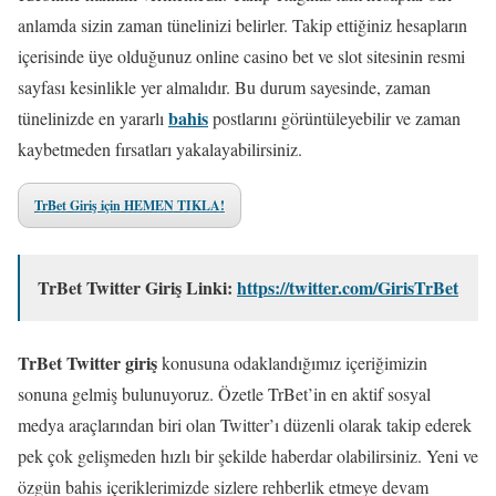
anlamda sizin zaman tünelinizi belirler. Takip ettiğiniz hesapların
içerisinde üye olduğunuz online casino bet ve slot sitesinin resmi
sayfası kesinlikle yer almalıdır. Bu durum sayesinde, zaman
bahis
tünelinizde en yararlı
postlarını görüntüleyebilir ve zaman
kaybetmeden fırsatları yakalayabilirsiniz.
TrBet Giriş için HEMEN TIKLA!
TrBet Twitter Giriş Linki:
https://twitter.com/GirisTrBet
TrBet Twitter giriş
konusuna odaklandığımız içeriğimizin
sonuna gelmiş bulunuyoruz. Özetle TrBet’in en aktif sosyal
medya araçlarından biri olan Twitter’ı düzenli olarak takip ederek
pek çok gelişmeden hızlı bir şekilde haberdar olabilirsiniz. Yeni ve
özgün bahis içeriklerimizde sizlere rehberlik etmeye devam