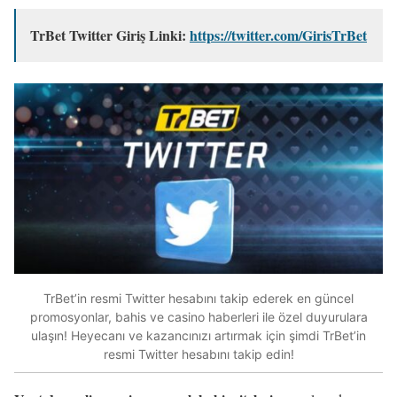
TrBet Twitter Giriş Linki:
https://twitter.com/GirisTrBet
TrBet’in resmi Twitter hesabını takip ederek en güncel
promosyonlar, bahis ve casino haberleri ile özel duyurulara
ulaşın! Heyecanı ve kazancınızı artırmak için şimdi TrBet’in
resmi Twitter hesabını takip edin!