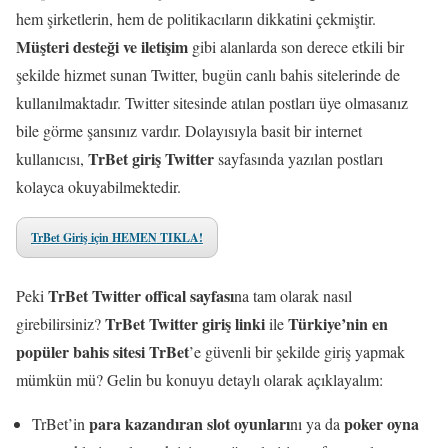
hem şirketlerin, hem de politikacıların dikkatini çekmiştir.
Müşteri desteği ve iletişim
gibi alanlarda son derece etkili bir
şekilde hizmet sunan Twitter, bugün canlı bahis sitelerinde de
kullanılmaktadır. Twitter sitesinde atılan postları üye olmasanız
bile görme şansınız vardır. Dolayısıyla basit bir internet
TrBet giriş Twitter
kullanıcısı,
sayfasında yazılan postları
kolayca okuyabilmektedir.
TrBet Giriş için HEMEN TIKLA!
TrBet Twitter offical sayfası
Peki
na tam olarak nasıl
TrBet Twitter giriş linki
Türkiye’nin en
girebilirsiniz?
ile
popüler bahis sitesi TrBet
’e güvenli bir şekilde giriş yapmak
mümkün mü? Gelin bu konuyu detaylı olarak açıklayalım:
para kazandıran slot oyunları
poker oyna
TrBet’in
nı ya da