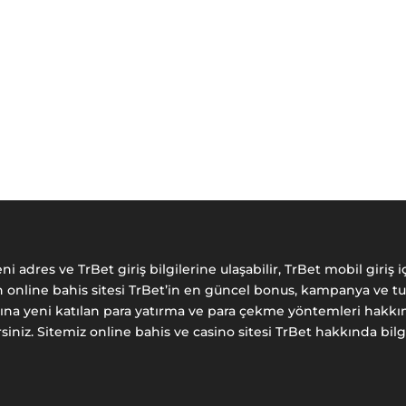
ni adres ve TrBet giriş bilgilerine ulaşabilir, TrBet mobil giri
an online bahis sitesi TrBet’in en güncel bonus, kampanya ve t
sına yeni katılan para yatırma ve para çekme yöntemleri hakkınd
rsiniz. Sitemiz online bahis ve casino sitesi TrBet hakkında bil