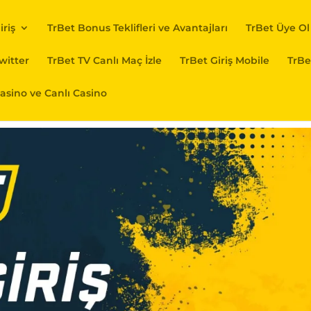
iriş
TrBet Bonus Teklifleri ve Avantajları
TrBet Üye O
witter
TrBet TV Canlı Maç İzle
TrBet Giriş Mobile
TrBe
asino ve Canlı Casino