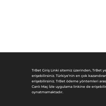
TrBet Giriş Linki sitemiz üzerinden, TrBet ye
erişebilirsiniz. Türkiye’nin en çok kazandır
erişebilirsiniz. TrBet ödeme yöntemleri ara
Canlı Maç İzle uygulama linkine de erişebili
oynatmamaktadır.