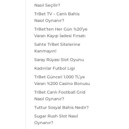
Nasıl Seçilir?
TrBet TV – Canlı Bahis
Nasıl Oynanır?
TrBet’ten Her Gün %20’ye
Varan Kayıp İadesi Fırsatı
Sahte TrBet Sitelerine
Kanmayın!
Saray Rüyası Slot Oyunu
Kadınlar Futbol Ligi
TrBet Güncel: 1.000 TL’ye
Varan %200 Casino Bonusu
TrBet Canlı Football Grid
Nasıl Oynanır?
Tuttur Sosyal Bahis Nedir?
Sugar Rush Slot Nasıl
Oynanır?