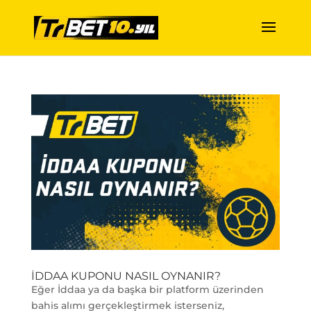
İDDAA KUPONU NASIL OYNANIR?
Eğer İddaa ya da başka bir platform üzerinden
bahis alımı gerçekleştirmek isterseniz,