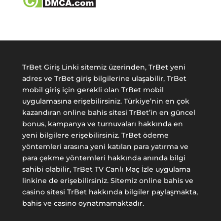
TrBet Giriş Linki sitemiz üzerinden, TrBet yeni
adres ve TrBet giriş bilgilerine ulaşabilir, TrBet
mobil giriş için gerekli olan TrBet mobil
uygulamasına erişebilirsiniz. Türkiye’nin en çok
kazandıran online bahis sitesi TrBet’in en güncel
bonus, kampanya ve turnuvaları hakkında en
yeni bilgilere erişebilirsiniz. TrBet ödeme
yöntemleri arasına yeni katılan para yatırma ve
para çekme yöntemleri hakkında anında bilgi
sahibi olabilir, TrBet TV Canlı Maç İzle uygulama
linkine de erişebilirsiniz. Sitemiz online bahis ve
casino sitesi TrBet hakkında bilgiler paylaşmakta,
bahis ve casino oynatmamaktadır.