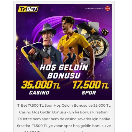
TrBet 17.500 TL Spor Hoş Geldin Bonusu ve 35.000 TL
Casino Hoş Geldin Bonusu - En İyi Bonus Fırsatları!
TrBet'te hem spor hem de casino severler için harika
fırsatlar! 17.500 TL'ye varan spor hoş geldin bonusu ve