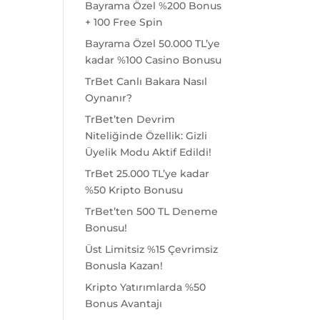
Bayrama Özel %200 Bonus
+ 100 Free Spin
Bayrama Özel 50.000 TL’ye
kadar %100 Casino Bonusu
TrBet Canlı Bakara Nasıl
Oynanır?
TrBet’ten Devrim
Niteliğinde Özellik: Gizli
Üyelik Modu Aktif Edildi!
TrBet 25.000 TL’ye kadar
%50 Kripto Bonusu
TrBet’ten 500 TL Deneme
Bonusu!
Üst Limitsiz %15 Çevrimsiz
Bonusla Kazan!
Kripto Yatırımlarda %50
Bonus Avantajı