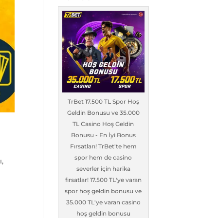
TrBet 17.500 TL Spor Hoş
Geldin Bonusu ve 35.000
TL Casino Hoş Geldin
Bonusu - En İyi Bonus
Fırsatları! TrBet'te hem
spor hem de casino
ı,
severler için harika
fırsatlar! 17.500 TL'ye varan
spor hoş geldin bonusu ve
35.000 TL'ye varan casino
hoş geldin bonusu