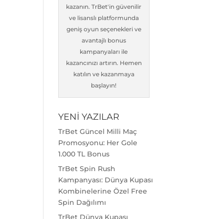
kazanın. TrBet'in güvenilir
ve lisanslı platformunda
geniş oyun seçenekleri ve
avantajlı bonus
kampanyaları ile
kazancınızı artırın. Hemen
katılın ve kazanmaya
başlayın!
YENI YAZILAR
TrBet Güncel Milli Maç
Promosyonu: Her Gole
1.000 TL Bonus
TrBet Spin Rush
Kampanyası: Dünya Kupası
Kombinelerine Özel Free
Spin Dağılımı
TrBet Dünya Kupası