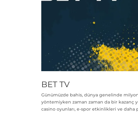
BET TV
Günümüzde bahis, dünya genelinde milyonla
yöntemiyken zaman zaman da bir kazanç yönt
casino oyunları, e-spor etkinlikleri ve daha 