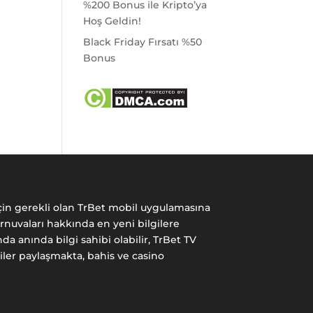
%200 Bonus ile Kripto’ya
Hoş Geldin!
Black Friday Fırsatı %50
Bonus
ş için gerekli olan TrBet mobil uygulamasına
urnuvaları hakkında en yeni bilgilere
a anında bilgi sahibi olabilir, TrBet TV
giler paylaşmakta, bahis ve casino