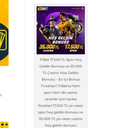
TrBet 17.500 TL Spor Hoş
Geldin Bonusu ve 35.000
TL Casino Hoş Geldin
Bonusu - En İyi Bonus
Fırsatları! TrBet'te hem
spor hem de casino
ı,
severler için harika
fırsatlar! 17.500 TL'ye varan
spor hoş geldin bonusu ve
35.000 TL'ye varan casino
hoş geldin bonusu