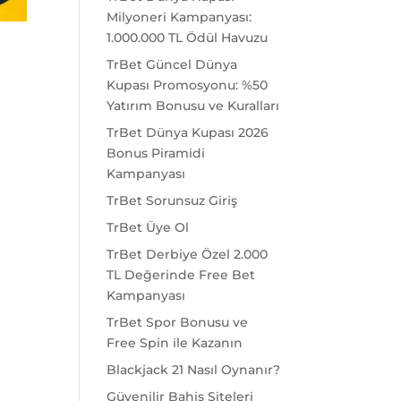
Milyoneri Kampanyası:
1.000.000 TL Ödül Havuzu
TrBet Güncel Dünya
Kupası Promosyonu: %50
Yatırım Bonusu ve Kuralları
TrBet Dünya Kupası 2026
Bonus Piramidi
Kampanyası
TrBet Sorunsuz Giriş
TrBet Üye Ol
TrBet Derbiye Özel 2.000
TL Değerinde Free Bet
Kampanyası
TrBet Spor Bonusu ve
Free Spin ile Kazanın
Blackjack 21 Nasıl Oynanır?
Güvenilir Bahis Siteleri