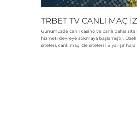
TRBET TV CANLI MAÇ İ
Günümüzde canlı casino ve canlı bahis sit
hizmeti devreye sokmaya başlamıştır. Özelli
siteleri, canlı maç izle siteleri ile yarışır hale 