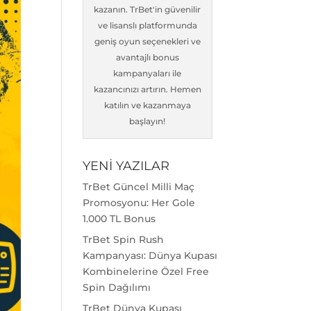
kazanın. TrBet'in güvenilir
ve lisanslı platformunda
geniş oyun seçenekleri ve
avantajlı bonus
kampanyaları ile
kazancınızı artırın. Hemen
katılın ve kazanmaya
başlayın!
YENI YAZILAR
TrBet Güncel Milli Maç
Promosyonu: Her Gole
1.000 TL Bonus
TrBet Spin Rush
Kampanyası: Dünya Kupası
Kombinelerine Özel Free
Spin Dağılımı
TrBet Dünya Kupası