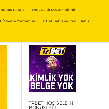
l Bonus Kazan
TrBet Canlı Destek Birimi
t Ödeme Yöntemleri
TrBet Bahis ve Canlı Bahis
TRBET HOŞ GELDIN
BONUSLARI