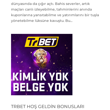
dünyasında da çığır açtı. Bahis severler, artık
maçları canlı izleyebilme, tahminlerini anında
kuponlarına yansıtabilme ve yatırımlarını bir tuşla
yönetebilme lüksüne kavuştu. Bu...
TRBET HOŞ GELDIN BONUSLARI