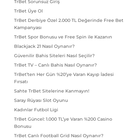
TrBet Sorunsuz Giriş
TrBet Üye Ol
TrBet Derbiye Özel 2.000 TL Değerinde Free Bet
Kampanyası
TrBet Spor Bonusu ve Free Spin ile Kazanın
Blackjack 21 Nasıl Oynanır?
Güvenilir Bahis Siteleri Nasıl Seçilir?
TrBet TV – Canlı Bahis Nasıl Oynanır?
TrBet’ten Her Gün %20’ye Varan Kayıp İadesi
Fırsatı
Sahte TrBet Sitelerine Kanmayın!
Saray Rüyası Slot Oyunu
Kadınlar Futbol Ligi
TrBet Güncel: 1.000 TL’ye Varan %200 Casino
Bonusu
TrBet Canlı Football Grid Nasıl Oynanır?