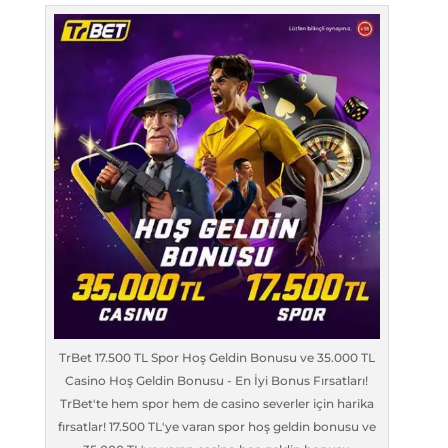
TrBet 17.500 TL Spor Hoş Geldin Bonusu ve 35.000 TL
Casino Hoş Geldin Bonusu - En İyi Bonus Fırsatları!
TrBet'te hem spor hem de casino severler için harika
fırsatlar! 17.500 TL'ye varan spor hoş geldin bonusu ve