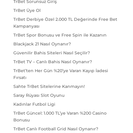
TrBet Sorunsuz Giriş
TrBet Üye Ol
TrBet Derbiye Özel 2.000 TL Değerinde Free Bet
Kampanyası
TrBet Spor Bonusu ve Free Spin ile Kazanın
Blackjack 21 Nasıl Oynanır?
Güvenilir Bahis Siteleri Nasıl Seçilir?
TrBet TV – Canlı Bahis Nasıl Oynanır?
TrBet’ten Her Gün %20’ye Varan Kayıp İadesi
Fırsatı
Sahte TrBet Sitelerine Kanmayın!
Saray Rüyası Slot Oyunu
Kadınlar Futbol Ligi
TrBet Güncel: 1.000 TL’ye Varan %200 Casino
Bonusu
TrBet Canlı Football Grid Nasıl Oynanır?