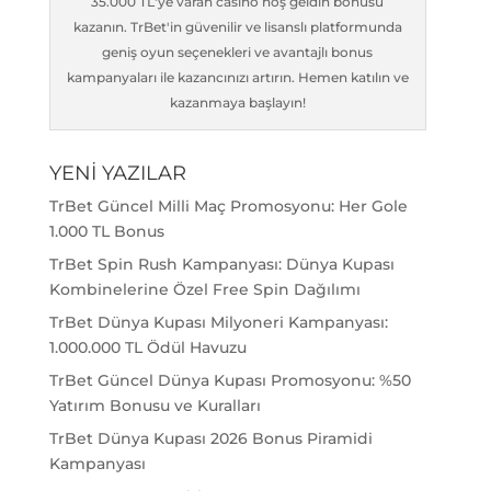
35.000 TL'ye varan casino hoş geldin bonusu
kazanın. TrBet'in güvenilir ve lisanslı platformunda
geniş oyun seçenekleri ve avantajlı bonus
kampanyaları ile kazancınızı artırın. Hemen katılın ve
kazanmaya başlayın!
YENI YAZILAR
TrBet Güncel Milli Maç Promosyonu: Her Gole
1.000 TL Bonus
TrBet Spin Rush Kampanyası: Dünya Kupası
Kombinelerine Özel Free Spin Dağılımı
TrBet Dünya Kupası Milyoneri Kampanyası:
1.000.000 TL Ödül Havuzu
TrBet Güncel Dünya Kupası Promosyonu: %50
Yatırım Bonusu ve Kuralları
TrBet Dünya Kupası 2026 Bonus Piramidi
Kampanyası