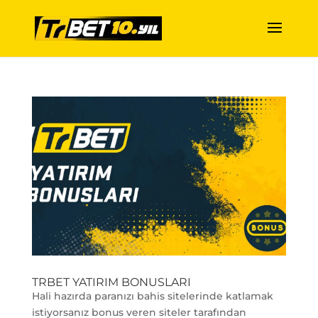
TRBET YATIRIM BONUSLARI
Hali hazırda paranızı bahis sitelerinde katlamak
istiyorsanız bonus veren siteler tarafından