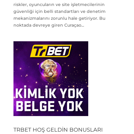
riskler, oyuncuların ve site işletmecilerinin
güvenliği için belli standartları ve denetim
mekanizmalarını zorunlu hale getiriyor. Bu
noktada devreye giren Curaçao...
TRBET HOŞ GELDIN BONUSLARI