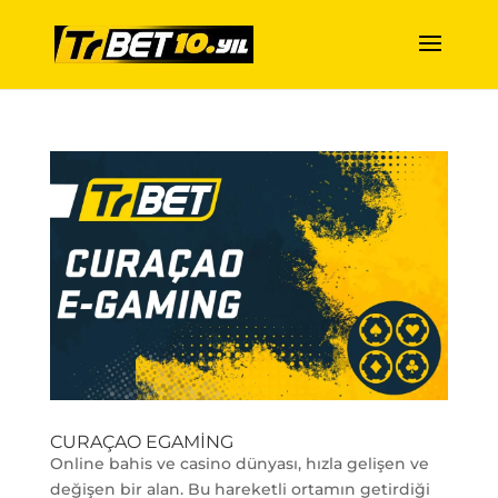
CURAÇAO EGAMING
Online bahis ve casino dünyası, hızla gelişen ve
değişen bir alan. Bu hareketli ortamın getirdiği