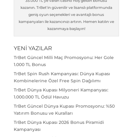
35.000 TL'ye varan casino hoş geldin bonusu
kazanın. TrBet'in güvenilir ve lisanslı platformunda
geniş oyun seçenekleri ve avantajlı bonus
kampanyaları ile kazancınızı artırın. Hemen katılın ve
kazanmaya başlayın!
YENI YAZILAR
TrBet Güncel Milli Maç Promosyonu: Her Gole
1.000 TL Bonus
TrBet Spin Rush Kampanyası: Dünya Kupası
Kombinelerine Özel Free Spin Dağılımı
TrBet Dünya Kupası Milyoneri Kampanyası:
1.000.000 TL Ödül Havuzu
TrBet Güncel Dünya Kupası Promosyonu: %50
Yatırım Bonusu ve Kuralları
TrBet Dünya Kupası 2026 Bonus Piramidi
Kampanyası