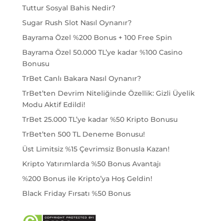
Tuttur Sosyal Bahis Nedir?
Sugar Rush Slot Nasıl Oynanır?
Bayrama Özel %200 Bonus + 100 Free Spin
Bayrama Özel 50.000 TL’ye kadar %100 Casino
Bonusu
TrBet Canlı Bakara Nasıl Oynanır?
TrBet’ten Devrim Niteliğinde Özellik: Gizli Üyelik
Modu Aktif Edildi!
TrBet 25.000 TL’ye kadar %50 Kripto Bonusu
TrBet’ten 500 TL Deneme Bonusu!
Üst Limitsiz %15 Çevrimsiz Bonusla Kazan!
Kripto Yatırımlarda %50 Bonus Avantajı
%200 Bonus ile Kripto’ya Hoş Geldin!
Black Friday Fırsatı %50 Bonus