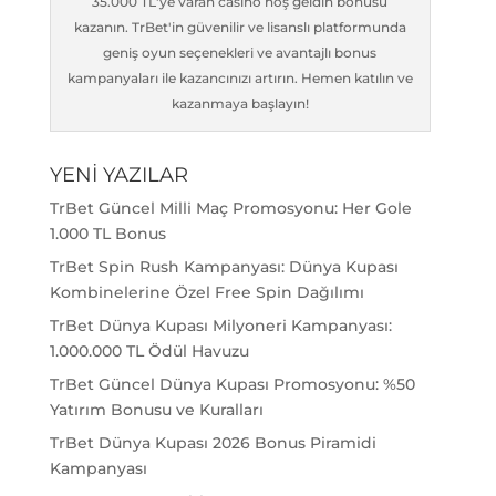
35.000 TL'ye varan casino hoş geldin bonusu
kazanın. TrBet'in güvenilir ve lisanslı platformunda
geniş oyun seçenekleri ve avantajlı bonus
kampanyaları ile kazancınızı artırın. Hemen katılın ve
kazanmaya başlayın!
YENI YAZILAR
TrBet Güncel Milli Maç Promosyonu: Her Gole
1.000 TL Bonus
TrBet Spin Rush Kampanyası: Dünya Kupası
Kombinelerine Özel Free Spin Dağılımı
TrBet Dünya Kupası Milyoneri Kampanyası:
1.000.000 TL Ödül Havuzu
TrBet Güncel Dünya Kupası Promosyonu: %50
Yatırım Bonusu ve Kuralları
TrBet Dünya Kupası 2026 Bonus Piramidi
Kampanyası