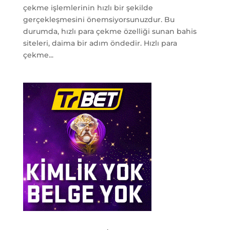
çekme işlemlerinin hızlı bir şekilde
gerçekleşmesini önemsiyorsunuzdur. Bu
durumda, hızlı para çekme özelliği sunan bahis
siteleri, daima bir adım öndedir. Hızlı para
çekme...