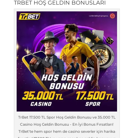
TRBET HOŞ GELDIN BONUSLARI
TrBet 17.500 TL Spor Hoş Geldin Bonusu ve 35.000 TL
Casino Hoş Geldin Bonusu - En İyi Bonus Fırsatları!
TrBet'te hem spor hem de casino severler için harika