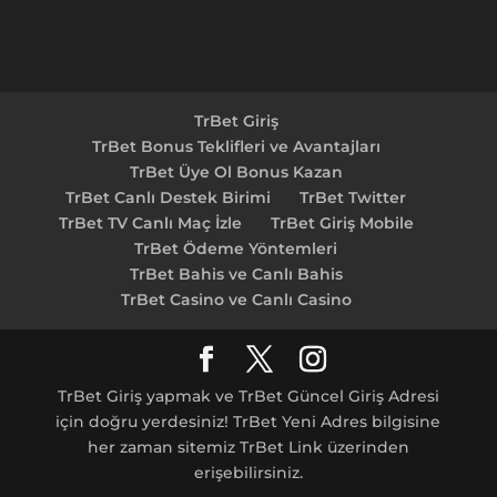
TrBet Giriş
TrBet Bonus Teklifleri ve Avantajları
TrBet Üye Ol Bonus Kazan
TrBet Canlı Destek Birimi
TrBet Twitter
TrBet TV Canlı Maç İzle
TrBet Giriş Mobile
TrBet Ödeme Yöntemleri
TrBet Bahis ve Canlı Bahis
TrBet Casino ve Canlı Casino
TrBet Giriş yapmak ve TrBet Güncel Giriş Adresi
için doğru yerdesiniz! TrBet Yeni Adres bilgisine
her zaman sitemiz TrBet Link üzerinden
erişebilirsiniz.