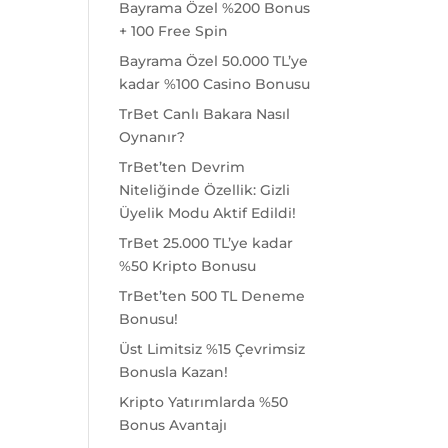
Bayrama Özel %200 Bonus
+ 100 Free Spin
Bayrama Özel 50.000 TL’ye
kadar %100 Casino Bonusu
TrBet Canlı Bakara Nasıl
Oynanır?
TrBet’ten Devrim
Niteliğinde Özellik: Gizli
Üyelik Modu Aktif Edildi!
TrBet 25.000 TL’ye kadar
%50 Kripto Bonusu
TrBet’ten 500 TL Deneme
Bonusu!
Üst Limitsiz %15 Çevrimsiz
Bonusla Kazan!
Kripto Yatırımlarda %50
Bonus Avantajı