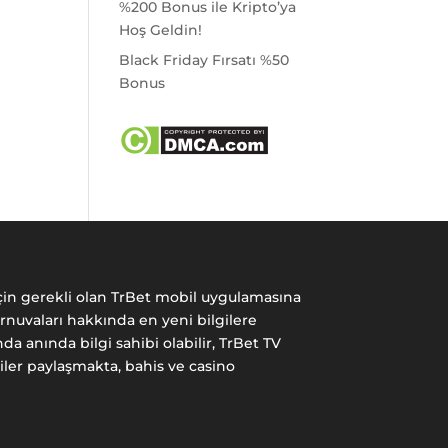
%200 Bonus ile Kripto’ya
Hoş Geldin!
Black Friday Fırsatı %50
Bonus
ş için gerekli olan TrBet mobil uygulamasına
urnuvaları hakkında en yeni bilgilere
a anında bilgi sahibi olabilir, TrBet TV
giler paylaşmakta, bahis ve casino