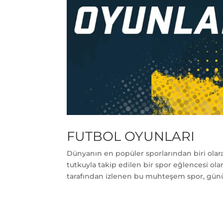
FUTBOL OYUNLARI
Dünyanın en popüler sporlarından biri olara
tutkuyla takip edilen bir spor eğlencesi ol
tarafından izlenen bu muhteşem spor, gün