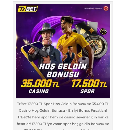
TrBet 17.500 TL Spor Hoş Geldin Bonusu ve 35.000 TL
Casino Hoş Geldin Bonusu - En İyi Bonus Fırsatları!
TrBet'te hem spor hem de casino severler için harika
fırsatlar! 17.500 TL'ye varan spor hoş geldin bonusu ve