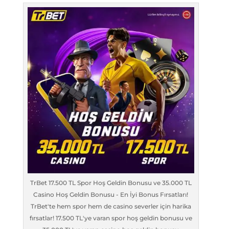
TrBet 17.500 TL Spor Hoş Geldin Bonusu ve 35.000 TL
Casino Hoş Geldin Bonusu - En İyi Bonus Fırsatları!
TrBet'te hem spor hem de casino severler için harika
fırsatlar! 17.500 TL'ye varan spor hoş geldin bonusu ve