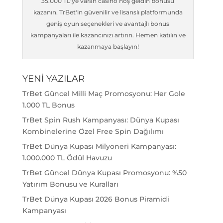
35.000 TL'ye varan casino hoş geldin bonusu
kazanın. TrBet'in güvenilir ve lisanslı platformunda
geniş oyun seçenekleri ve avantajlı bonus
kampanyaları ile kazancınızı artırın. Hemen katılın ve
kazanmaya başlayın!
YENI YAZILAR
TrBet Güncel Milli Maç Promosyonu: Her Gole
1.000 TL Bonus
TrBet Spin Rush Kampanyası: Dünya Kupası
Kombinelerine Özel Free Spin Dağılımı
TrBet Dünya Kupası Milyoneri Kampanyası:
1.000.000 TL Ödül Havuzu
TrBet Güncel Dünya Kupası Promosyonu: %50
Yatırım Bonusu ve Kuralları
TrBet Dünya Kupası 2026 Bonus Piramidi
Kampanyası