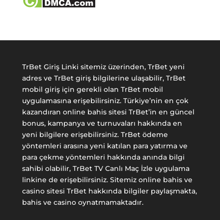
TrBet Giriş Linki sitemiz üzerinden, TrBet yeni
adres ve TrBet giriş bilgilerine ulaşabilir, TrBet
mobil giriş için gerekli olan TrBet mobil
uygulamasına erişebilirsiniz. Türkiye’nin en çok
kazandıran online bahis sitesi TrBet’in en güncel
bonus, kampanya ve turnuvaları hakkında en
yeni bilgilere erişebilirsiniz. TrBet ödeme
yöntemleri arasına yeni katılan para yatırma ve
para çekme yöntemleri hakkında anında bilgi
sahibi olabilir, TrBet TV Canlı Maç İzle uygulama
linkine de erişebilirsiniz. Sitemiz online bahis ve
casino sitesi TrBet hakkında bilgiler paylaşmakta,
bahis ve casino oynatmamaktadır.