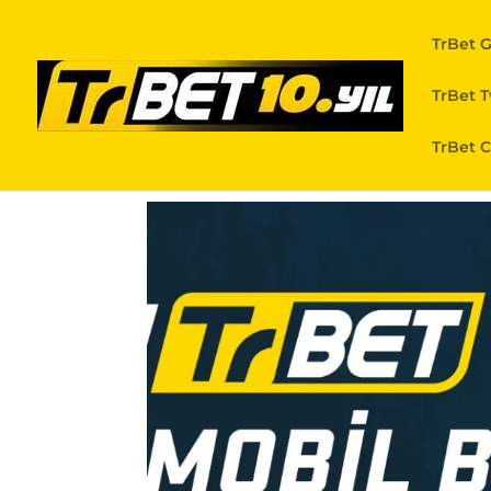
TrBet G
TrBet T
TrBet C