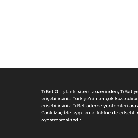
TrBet Giriş Linki sitemiz üzerinden, TrBet ye
erişebilirsiniz. Türkiye’nin en çok kazandır
erişebilirsiniz. TrBet ödeme yöntemleri ara
Canlı Maç İzle uygulama linkine de erişebili
oynatmamaktadır.