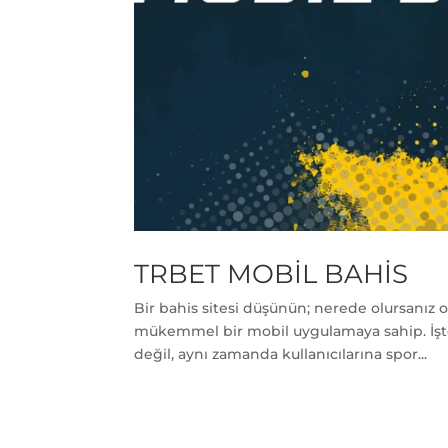
TRBET MOBIL BAHIS
Bir bahis sitesi düşünün; nerede olursanız ol
mükemmel bir mobil uygulamaya sahip. İşte 
değil, aynı zamanda kullanıcılarına spor...