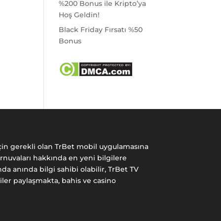
%200 Bonus ile Kripto’ya
Hoş Geldin!
Black Friday Fırsatı %50
Bonus
ş için gerekli olan TrBet mobil uygulamasına
urnuvaları hakkında en yeni bilgilere
a anında bilgi sahibi olabilir, TrBet TV
giler paylaşmakta, bahis ve casino