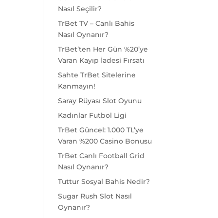
Nasıl Seçilir?
TrBet TV – Canlı Bahis
Nasıl Oynanır?
TrBet’ten Her Gün %20’ye
Varan Kayıp İadesi Fırsatı
Sahte TrBet Sitelerine
Kanmayın!
Saray Rüyası Slot Oyunu
Kadınlar Futbol Ligi
TrBet Güncel: 1.000 TL’ye
Varan %200 Casino Bonusu
TrBet Canlı Football Grid
Nasıl Oynanır?
Tuttur Sosyal Bahis Nedir?
Sugar Rush Slot Nasıl
Oynanır?