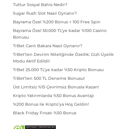
Tuttur Sosyal Bahis Nedir?
Sugar Rush Slot Nasıl Oynanır?
Bayrama Özel %200 Bonus + 100 Free Spin
Bayrama Özel 50.000 TL’ye kadar %100 Casino
Bonusu
TrBet Canlı Bakara Nasıl Oynanır?
TrBet’ten Devrim Niteliğinde Özellik: Gizli Üyelik
Modu Aktif Edildi!
TrBet 25.000 TL’ye kadar %50 Kripto Bonusu
TrBet’ten 500 TL Deneme Bonusu!
Üst Limitsiz %15 Çevrimsiz Bonusla Kazan!
Kripto Yatırımlarda %50 Bonus Avantajı
%200 Bonus ile Kripto’ya Hoş Geldin!
Black Friday Fırsatı %50 Bonus