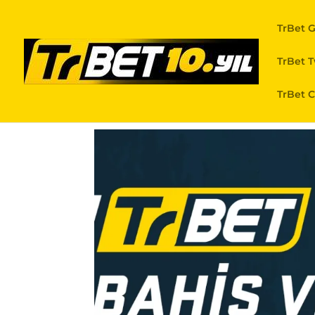
TrBet G
TrBet T
TrBet C