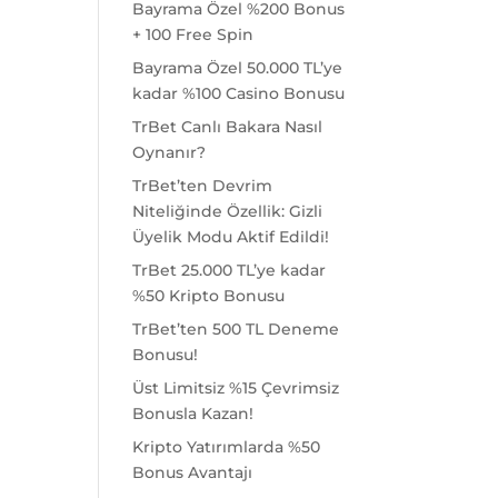
Bayrama Özel %200 Bonus
+ 100 Free Spin
Bayrama Özel 50.000 TL’ye
kadar %100 Casino Bonusu
TrBet Canlı Bakara Nasıl
Oynanır?
TrBet’ten Devrim
Niteliğinde Özellik: Gizli
Üyelik Modu Aktif Edildi!
TrBet 25.000 TL’ye kadar
%50 Kripto Bonusu
TrBet’ten 500 TL Deneme
Bonusu!
Üst Limitsiz %15 Çevrimsiz
Bonusla Kazan!
Kripto Yatırımlarda %50
Bonus Avantajı