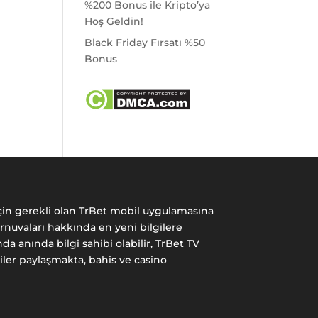
%200 Bonus ile Kripto’ya
Hoş Geldin!
Black Friday Fırsatı %50
Bonus
ş için gerekli olan TrBet mobil uygulamasına
urnuvaları hakkında en yeni bilgilere
a anında bilgi sahibi olabilir, TrBet TV
giler paylaşmakta, bahis ve casino