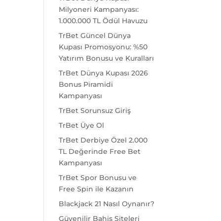
Milyoneri Kampanyası:
1.000.000 TL Ödül Havuzu
TrBet Güncel Dünya
Kupası Promosyonu: %50
Yatırım Bonusu ve Kuralları
TrBet Dünya Kupası 2026
Bonus Piramidi
Kampanyası
TrBet Sorunsuz Giriş
TrBet Üye Ol
TrBet Derbiye Özel 2.000
TL Değerinde Free Bet
Kampanyası
TrBet Spor Bonusu ve
Free Spin ile Kazanın
Blackjack 21 Nasıl Oynanır?
Güvenilir Bahis Siteleri