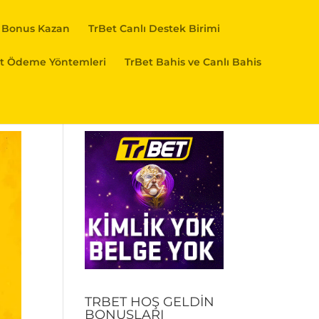
l Bonus Kazan
TrBet Canlı Destek Birimi
t Ödeme Yöntemleri
TrBet Bahis ve Canlı Bahis
TRBET HOŞ GELDIN
BONUSLARI