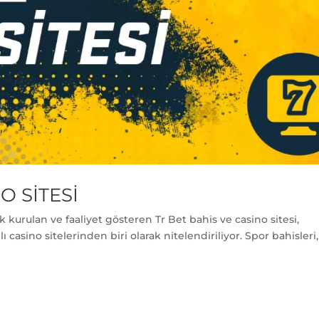
O SITESI
 kurulan ve faaliyet gösteren Tr Bet bahis ve casino sitesi,
 casino sitelerinden biri olarak nitelendiriliyor. Spor bahisleri,