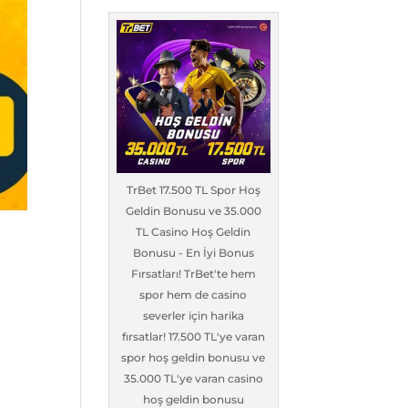
TrBet 17.500 TL Spor Hoş
Geldin Bonusu ve 35.000
TL Casino Hoş Geldin
Bonusu - En İyi Bonus
Fırsatları! TrBet'te hem
spor hem de casino
severler için harika
fırsatlar! 17.500 TL'ye varan
spor hoş geldin bonusu ve
35.000 TL'ye varan casino
hoş geldin bonusu