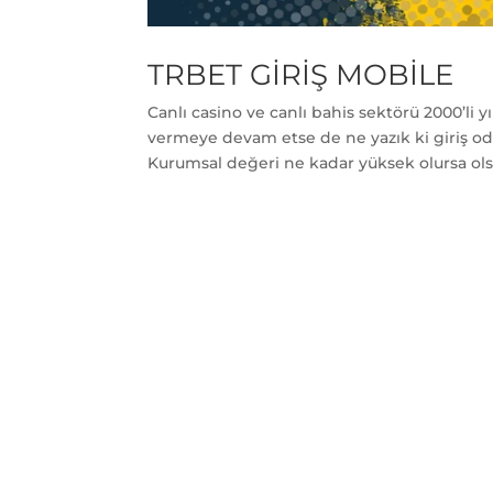
TRBET GIRIŞ MOBILE
Canlı casino ve canlı bahis sektörü 2000’li 
vermeye devam etse de ne yazık ki giriş oda
Kurumsal değeri ne kadar yüksek olursa olsu