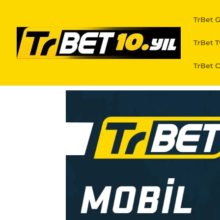
TrBet G
TrBet T
TrBet C