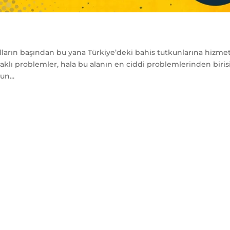
yılların başından bu yana Türkiye’deki bahis tutkunlarına hizme
klı problemler, hala bu alanın en ciddi problemlerinden birisi
n...