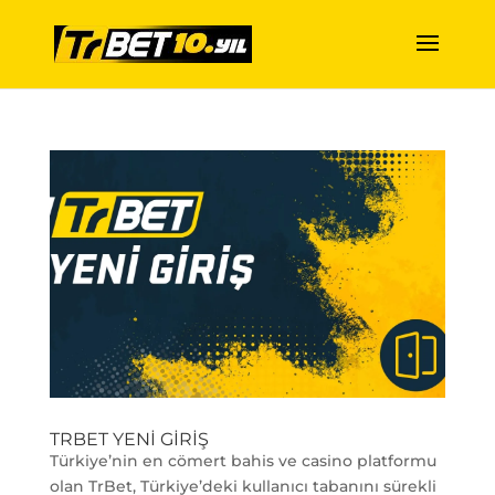
TRBET YENI GIRIŞ
Türkiye’nin en cömert bahis ve casino platformu
olan TrBet, Türkiye’deki kullanıcı tabanını sürekli