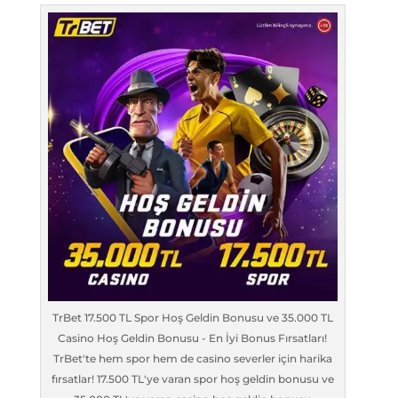
TrBet 17.500 TL Spor Hoş Geldin Bonusu ve 35.000 TL
Casino Hoş Geldin Bonusu - En İyi Bonus Fırsatları!
TrBet'te hem spor hem de casino severler için harika
fırsatlar! 17.500 TL'ye varan spor hoş geldin bonusu ve