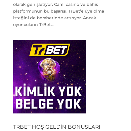
olarak genişletiyor. Canlı casino ve bahis
platformunun bu başarısı, TrBet’e üye olma
isteğini de beraberinde artırıyor. Ancak
oyuncuların TrBet...
TRBET HOŞ GELDIN BONUSLARI