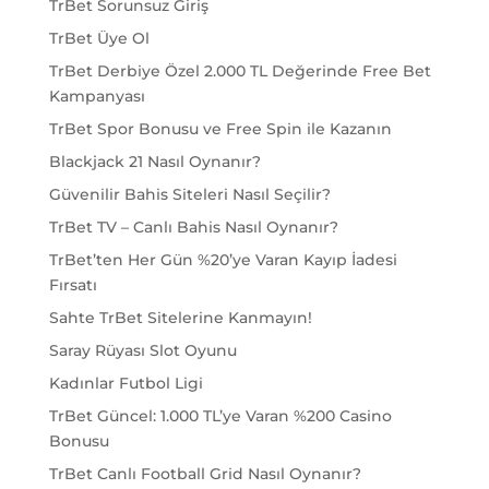
TrBet Sorunsuz Giriş
TrBet Üye Ol
TrBet Derbiye Özel 2.000 TL Değerinde Free Bet
Kampanyası
TrBet Spor Bonusu ve Free Spin ile Kazanın
Blackjack 21 Nasıl Oynanır?
Güvenilir Bahis Siteleri Nasıl Seçilir?
TrBet TV – Canlı Bahis Nasıl Oynanır?
TrBet’ten Her Gün %20’ye Varan Kayıp İadesi
Fırsatı
Sahte TrBet Sitelerine Kanmayın!
Saray Rüyası Slot Oyunu
Kadınlar Futbol Ligi
TrBet Güncel: 1.000 TL’ye Varan %200 Casino
Bonusu
TrBet Canlı Football Grid Nasıl Oynanır?