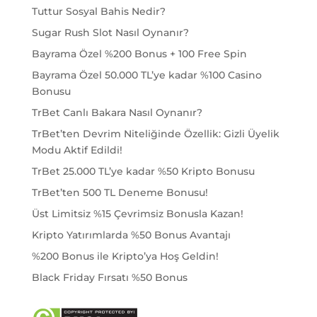
Tuttur Sosyal Bahis Nedir?
Sugar Rush Slot Nasıl Oynanır?
Bayrama Özel %200 Bonus + 100 Free Spin
Bayrama Özel 50.000 TL’ye kadar %100 Casino
Bonusu
TrBet Canlı Bakara Nasıl Oynanır?
TrBet’ten Devrim Niteliğinde Özellik: Gizli Üyelik
Modu Aktif Edildi!
TrBet 25.000 TL’ye kadar %50 Kripto Bonusu
TrBet’ten 500 TL Deneme Bonusu!
Üst Limitsiz %15 Çevrimsiz Bonusla Kazan!
Kripto Yatırımlarda %50 Bonus Avantajı
%200 Bonus ile Kripto’ya Hoş Geldin!
Black Friday Fırsatı %50 Bonus