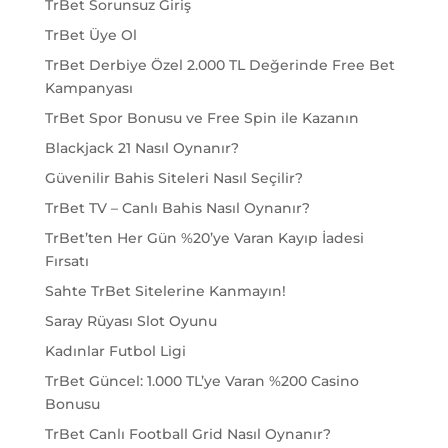
TrBet Sorunsuz Giriş
TrBet Üye Ol
TrBet Derbiye Özel 2.000 TL Değerinde Free Bet
Kampanyası
TrBet Spor Bonusu ve Free Spin ile Kazanın
Blackjack 21 Nasıl Oynanır?
Güvenilir Bahis Siteleri Nasıl Seçilir?
TrBet TV – Canlı Bahis Nasıl Oynanır?
TrBet’ten Her Gün %20’ye Varan Kayıp İadesi
Fırsatı
Sahte TrBet Sitelerine Kanmayın!
Saray Rüyası Slot Oyunu
Kadınlar Futbol Ligi
TrBet Güncel: 1.000 TL’ye Varan %200 Casino
Bonusu
TrBet Canlı Football Grid Nasıl Oynanır?