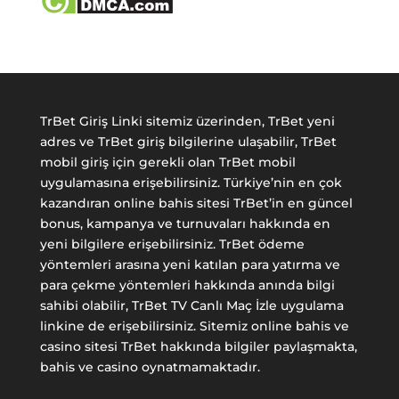
TrBet Giriş Linki sitemiz üzerinden, TrBet yeni
adres ve TrBet giriş bilgilerine ulaşabilir, TrBet
mobil giriş için gerekli olan TrBet mobil
uygulamasına erişebilirsiniz. Türkiye’nin en çok
kazandıran online bahis sitesi TrBet’in en güncel
bonus, kampanya ve turnuvaları hakkında en
yeni bilgilere erişebilirsiniz. TrBet ödeme
yöntemleri arasına yeni katılan para yatırma ve
para çekme yöntemleri hakkında anında bilgi
sahibi olabilir, TrBet TV Canlı Maç İzle uygulama
linkine de erişebilirsiniz. Sitemiz online bahis ve
casino sitesi TrBet hakkında bilgiler paylaşmakta,
bahis ve casino oynatmamaktadır.