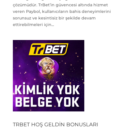
çözümüdür. TrBet’in güvencesi altında hizmet
veren Paybol, kullanıcıların bahis deneyimlerini
sorunsuz ve kesintisiz bir şekilde devam
ettirebilmeleri için...
TRBET HOŞ GELDIN BONUSLARI