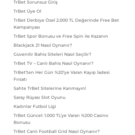
TrBet Sorunsuz Giriş
TrBet Üye Ol
TrBet Derbiye Özel 2.000 TL Değerinde Free Bet
Kampanyası
TrBet Spor Bonusu ve Free Spin ile Kazanın
Blackjack 21 Nasıl Oynanır?
Güvenilir Bahis Siteleri Nasıl Seçilir?
TrBet TV – Canlı Bahis Nasıl Oynanır?
TrBet’ten Her Gün %20’ye Varan Kayıp İadesi
Fırsatı
Sahte TrBet Sitelerine Kanmayın!
Saray Rüyası Slot Oyunu
Kadınlar Futbol Ligi
TrBet Güncel: 1.000 TL’ye Varan %200 Casino
Bonusu
TrBet Canlı Football Grid Nasıl Oynanır?