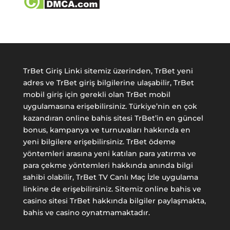
TrBet Giriş Linki sitemiz üzerinden, TrBet yeni
adres ve TrBet giriş bilgilerine ulaşabilir, TrBet
mobil giriş için gerekli olan TrBet mobil
uygulamasına erişebilirsiniz. Türkiye’nin en çok
kazandıran online bahis sitesi TrBet’in en güncel
bonus, kampanya ve turnuvaları hakkında en
yeni bilgilere erişebilirsiniz. TrBet ödeme
yöntemleri arasına yeni katılan para yatırma ve
para çekme yöntemleri hakkında anında bilgi
sahibi olabilir, TrBet TV Canlı Maç İzle uygulama
linkine de erişebilirsiniz. Sitemiz online bahis ve
casino sitesi TrBet hakkında bilgiler paylaşmakta,
bahis ve casino oynatmamaktadır.