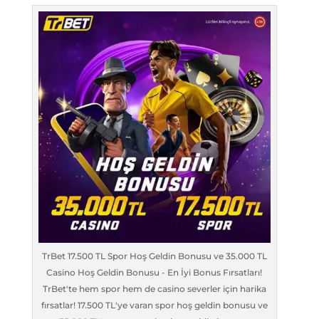
TrBet 17.500 TL Spor Hoş Geldin Bonusu ve 35.000 TL
Casino Hoş Geldin Bonusu - En İyi Bonus Fırsatları!
TrBet'te hem spor hem de casino severler için harika
fırsatlar! 17.500 TL'ye varan spor hoş geldin bonusu ve