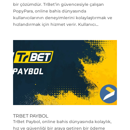
bir çözümdür. TrBet’in güvencesiyle çalışan
PopyPara, online bahis dünyasında
kullanıcılarının deneyimlerini kolaylaştırmak ve
hızlandırmak için hizmet verir. Kullanıcı...
TRBET PAYBOL
TrBet Paybol, online bahis dünyasında kolaylık,
hız ve güvenliği bir araya getiren bir ödeme