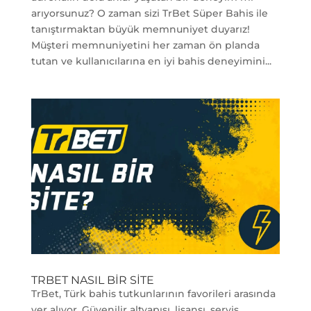
arıyorsunuz? O zaman sizi TrBet Süper Bahis ile
tanıştırmaktan büyük memnuniyet duyarız!
Müşteri memnuniyetini her zaman ön planda
tutan ve kullanıcılarına en iyi bahis deneyimini...
TRBET NASIL BIR SITE
TrBet, Türk bahis tutkunlarının favorileri arasında
yer alıyor. Güvenilir altyapısı, lisansı, servis