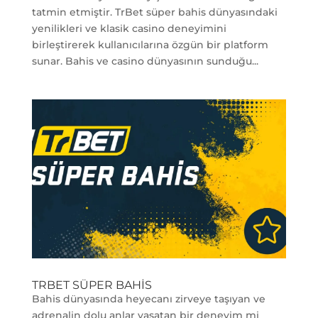
tatmin etmiştir. TrBet süper bahis dünyasındaki
yenilikleri ve klasik casino deneyimini
birleştirerek kullanıcılarına özgün bir platform
sunar. Bahis ve casino dünyasının sunduğu...
TRBET SÜPER BAHIS
Bahis dünyasında heyecanı zirveye taşıyan ve
adrenalin dolu anlar yaşatan bir deneyim mi