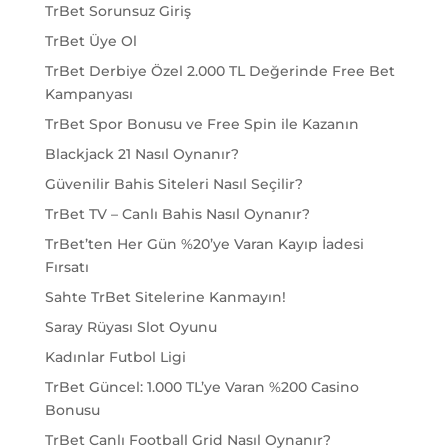
TrBet Sorunsuz Giriş
TrBet Üye Ol
TrBet Derbiye Özel 2.000 TL Değerinde Free Bet
Kampanyası
TrBet Spor Bonusu ve Free Spin ile Kazanın
Blackjack 21 Nasıl Oynanır?
Güvenilir Bahis Siteleri Nasıl Seçilir?
TrBet TV – Canlı Bahis Nasıl Oynanır?
TrBet’ten Her Gün %20’ye Varan Kayıp İadesi
Fırsatı
Sahte TrBet Sitelerine Kanmayın!
Saray Rüyası Slot Oyunu
Kadınlar Futbol Ligi
TrBet Güncel: 1.000 TL’ye Varan %200 Casino
Bonusu
TrBet Canlı Football Grid Nasıl Oynanır?