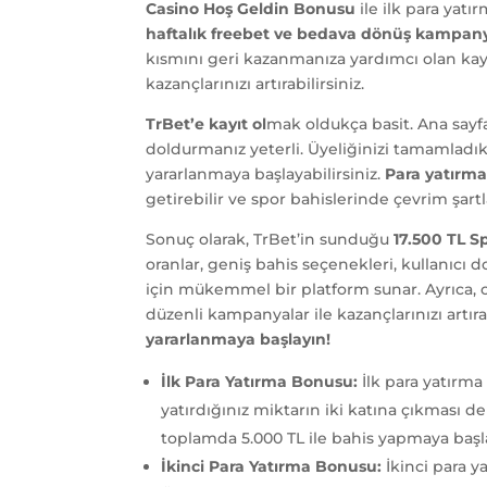
Casino Hoş Geldin Bonusu
ile ilk para yatı
haftalık freebet ve bedava dönüş kampany
kısmını geri kazanmanıza yardımcı olan kay
kazançlarınızı artırabilirsiniz.
TrBet’e kayıt ol
mak oldukça basit. Ana sayf
doldurmanız yeterli. Üyeliğinizi tamamlad
yararlanmaya başlayabilirsiniz.
Para yatırm
getirebilir ve spor bahislerinde çevrim şart
Sonuç olarak, TrBet’in sunduğu
17.500 TL S
oranlar, geniş bahis seçenekleri, kullanıcı 
için mükemmel bir platform sunar. Ayrıca, 
düzenli kampanyalar ile kazançlarınızı artırab
yararlanmaya başlayın!
İlk Para Yatırma Bonusu:
İlk para yatırma 
yatırdığınız miktarın iki katına çıkması d
toplamda 5.000 TL ile bahis yapmaya başlay
İkinci Para Yatırma Bonusu:
İkinci para y