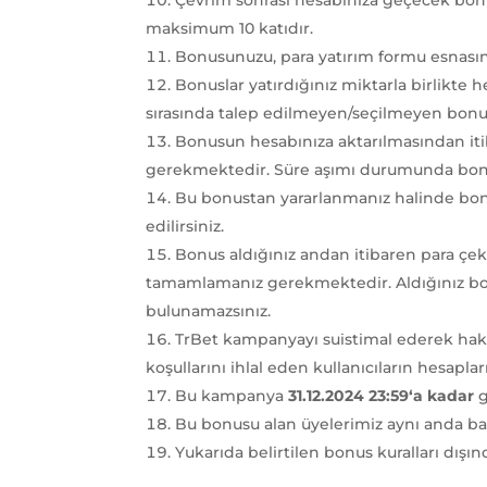
maksimum 10 katıdır.
Bonusunuzu, para yatırım formu esnasın
Bonuslar yatırdığınız miktarla birlikte 
sırasında talep edilmeyen/seçilmeyen bonu
Bonusun hesabınıza aktarılmasından it
gerekmektedir. Süre aşımı durumunda bonus
Bu bonustan yararlanmanız halinde bonus
edilirsiniz.
Bonus aldığınız andan itibaren para çe
tamamlamanız gerekmektedir. Aldığınız b
bulunamazsınız.
TrBet kampanyayı suistimal ederek haks
koşullarını ihlal eden kullanıcıların hesaplar
Bu kampanya
31.12.2024 23:59‘a kadar
g
Bu bonusu alan üyelerimiz aynı anda ba
Yukarıda belirtilen bonus kuralları dışınd