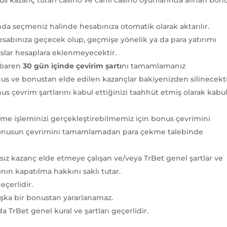
da seçmeniz halinde hesabınıza otomatik olarak aktarılır.
hesabınıza geçecek olup, geçmişe yönelik ya da para yatırımı
slar hesaplara eklenmeyecektir.
ibaren
30 gün içinde çevirim şartı
nı tamamlamanız
 ve bonustan elde edilen kazançlar bakiyenizden silinecekti
 çevrim şartlarını kabul ettiğinizi taahhüt etmiş olarak kabu
kme işleminizi gerçekleştirebilmemiz için bonus çevrimini
onusun çevrimini tamamlamadan para çekme talebinde
ız kazanç elde etmeye çalışan ve/veya TrBet genel şartlar ve
ının kapatılma hakkını saklı tutar.
eçerlidir.
şka bir bonustan yararlanamaz.
a TrBet genel kural ve şartları geçerlidir.