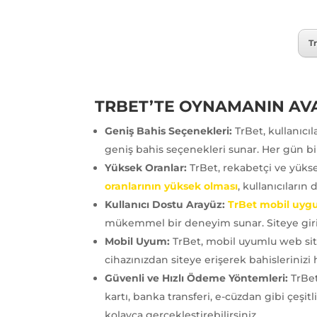
T
TRBET’TE OYNAMANIN AV
Geniş Bahis Seçenekleri:
TrBet, kullanıcıl
geniş bahis seçenekleri sunar. Her gün bi
Yüksek Oranlar:
TrBet, rekabetçi ve yükse
oranlarının yüksek olması
, kullanıcıların
Kullanıcı Dostu Arayüz:
TrBet mobil uyg
mükemmel bir deneyim sunar. Siteye giriş y
Mobil Uyum:
TrBet, mobil uyumlu web sit
cihazınızdan siteye erişerek bahislerinizi h
Güvenli ve Hızlı Ödeme Yöntemleri:
TrBet
kartı, banka transferi, e-cüzdan gibi çeşi
kolayca gerçekleştirebilirsiniz.