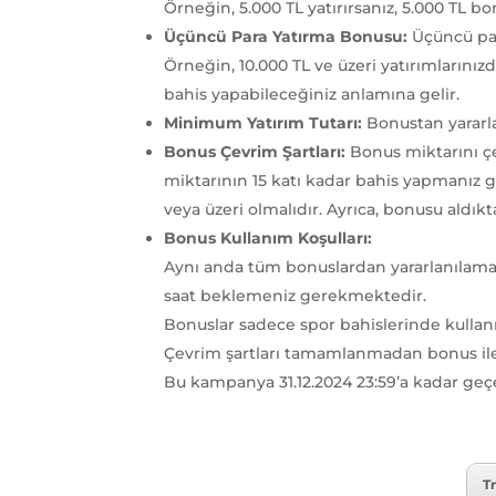
Örneğin, 5.000 TL yatırırsanız, 5.000 TL bo
Üçüncü Para Yatırma Bonusu:
Üçüncü para
Örneğin, 10.000 TL ve üzeri yatırımlarınız
bahis yapabileceğiniz anlamına gelir.
Minimum Yatırım Tutarı:
Bonustan yararla
Bonus Çevrim Şartları:
Bonus miktarını çe
miktarının 15 katı kadar bahis yapmanız 
veya üzeri olmalıdır. Ayrıca, bonusu aldık
Bonus Kullanım Koşulları:
Aynı anda tüm bonuslardan yararlanılamaz
saat beklemeniz gerekmektedir.
Bonuslar sadece spor bahislerinde kullanıl
Çevrim şartları tamamlanmadan bonus ile
Bu kampanya 31.12.2024 23:59’a kadar geçe
T