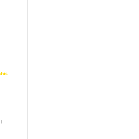
his
i