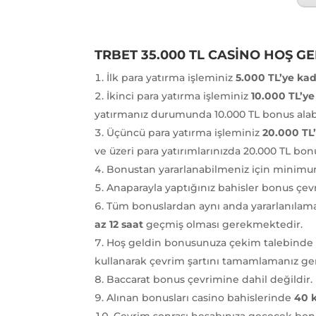
TRBET 35.000 TL CASINO HOŞ G
İlk para yatırma işleminiz
5.000 TL’ye ka
İkinci para yatırma işleminiz
10.000 TL’y
yatırmanız durumunda 10.000 TL bonus alabil
Üçüncü para yatırma işleminiz
20.000 TL
ve üzeri para yatırımlarınızda 20.000 TL bonus
Bonustan yararlanabilmeniz için minimum 
Anaparayla yaptığınız bahisler bonus çevr
Tüm bonuslardan aynı anda yararlanılamaz
az 12 saat
geçmiş olması gerekmektedir.
Hoş geldin bonusunuza çekim talebinde
kullanarak çevrim şartını tamamlamanız g
Baccarat bonus çevrimine dahil değildir.
Alınan bonusları casino bahislerinde
40 k
Çevrim sonrası hesabınıza geçecek bonu