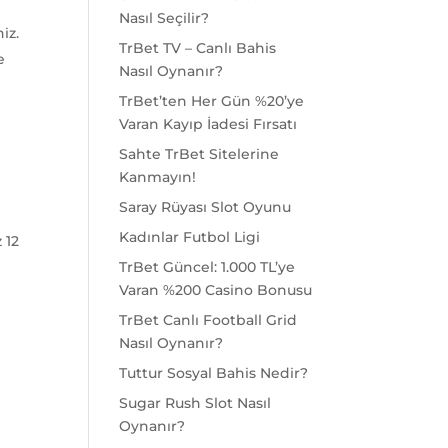
Nasıl Seçilir?
iz.
TrBet TV – Canlı Bahis
e
Nasıl Oynanır?
TrBet’ten Her Gün %20’ye
Varan Kayıp İadesi Fırsatı
Sahte TrBet Sitelerine
Kanmayın!
Saray Rüyası Slot Oyunu
Kadınlar Futbol Ligi
 12
TrBet Güncel: 1.000 TL’ye
Varan %200 Casino Bonusu
TrBet Canlı Football Grid
Nasıl Oynanır?
Tuttur Sosyal Bahis Nedir?
Sugar Rush Slot Nasıl
Oynanır?