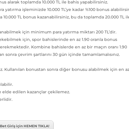
nus alarak toplamda 10.000 TL ile bahis yapabilirsiniz.
 yatırma işleminizde 10.000 TL’ye kadar %100 bonus alabilirsin
da 10.000 TL bonus kazanabilirsiniz, bu da toplamda 20.000 TL il
nabilmek için minimum para yatırma miktarı 200 TL’dir.
kebilmek için, spor bahislerinde en az 1.90 oranla bonus
gerekmektedir. Kombine bahislerde en az bir maçın oranı 1.90
tan sonra çevrim şartlarını 30 gün içinde tamamlamalısınız.
. Kullanılan bonustan sonra diğer bonusu alabilmek için en az
abilir.
 elde edilen kazançlar çekilemez.
rlidir.
rBet Giriş için HEMEN TIKLA!