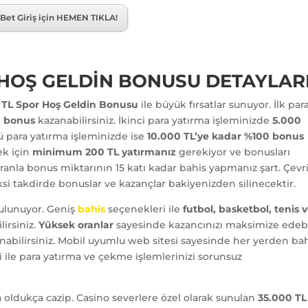
rBet Giriş için HEMEN TIKLA!
R HOŞ GELDIN BONUSU DETAYLAR
 TL Spor Hoş Geldin Bonusu
ile büyük fırsatlar sunuyor. İlk par
0 bonus
kazanabilirsiniz. İkinci para yatırma işleminizde
5.000
cü para yatırma işleminizde ise
10.000 TL’ye kadar %100 bonus
ek için
minimum 200 TL yatırmanız
gerekiyor ve bonusları
oranla bonus miktarının 15 katı kadar bahis yapmanız şart. Çev
ksi takdirde bonuslar ve kazançlar bakiyenizden silinecektir.
bulunuyor. Geniş
bahis
seçenekleri ile
futbol, basketbol, tenis v
lirsiniz.
Yüksek oranlar
sayesinde kazancınızı maksimize edebil
llanabilirsiniz. Mobil uyumlu web sitesi sayesinde her yerden ba
i ile para yatırma ve çekme işlemlerinizi sorunsuz
 oldukça cazip. Casino severlere özel olarak sunulan
35.000 TL