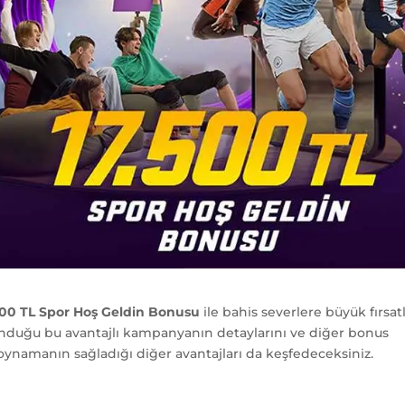
500 TL Spor Hoş Geldin Bonusu
ile bahis severlere büyük fırsat
unduğu bu avantajlı kampanyanın detaylarını ve diğer bonus
e oynamanın sağladığı diğer avantajları da keşfedeceksiniz.