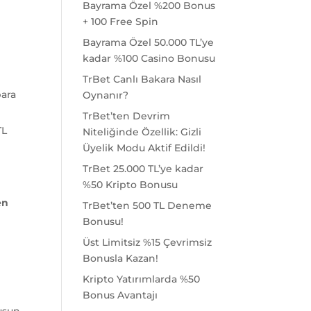
Bayrama Özel %200 Bonus
+ 100 Free Spin
Bayrama Özel 50.000 TL’ye
kadar %100 Casino Bonusu
TrBet Canlı Bakara Nasıl
para
Oynanır?
TrBet’ten Devrim
TL
Niteliğinde Özellik: Gizli
Üyelik Modu Aktif Edildi!
TrBet 25.000 TL’ye kadar
%50 Kripto Bonusu
en
TrBet’ten 500 TL Deneme
Bonusu!
Üst Limitsiz %15 Çevrimsiz
Bonusla Kazan!
Kripto Yatırımlarda %50
Bonus Avantajı
usun