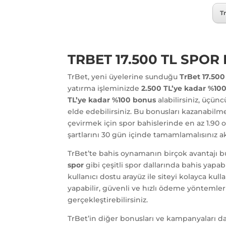
T
TRBET 17.500 TL SPO
TrBet, yeni üyelerine sunduğu
TrBet 17.500
yatırma işleminizde
2.500 TL’ye kadar %10
TL’ye kadar %100 bonus
alabilirsiniz, üçün
elde edebilirsiniz. Bu bonusları kazanabilm
çevirmek için spor bahislerinde en az 1.90 
şartlarını 30 gün içinde tamamlamalısınız a
TrBet’te bahis oynamanın birçok avantajı 
spor
gibi çeşitli spor dallarında bahis yapabi
kullanıcı dostu arayüz ile siteyi kolayca ku
yapabilir, güvenli ve hızlı ödeme yöntemler
gerçekleştirebilirsiniz.
TrBet’in diğer bonusları ve kampanyaları da