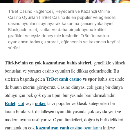
TrBet Casino - Eğlenceli, Heyecanlı ve Kazançlı Online
Casino Oyunları l TrBet Casino ile en popüler ve eğlenceli
casino oyunlarını oynayarak kazanma şansını yakalayın!
Blackjack, rulet, slotlar ve daha birçok oyunu kaliteli
grafikler ve eşsiz deneyimle keşfedin. TrBet'te casino
oyunlarının tadını çıkararak, eğlencenin ve kazancın keyfini
sürün!
Türkiye’nin en çok kazandıran bahis siteleri
, genellikle yüksek
bonusları ve yaratıcı casino oyunları ile dikkat çekmektedir. Bu
TrBet canlı casino
ve spor
sitelerin başında gelen
bahis sitesinde
de bunun izlerini görüyoruz. Casino dünyası çok geniş bir dünya
olduğu için pek çok oyun tipini bünyesinde barındırmaktadır.
Rulet
poker
,
slot
veya
tarzı popüler ve klasik kategorileri bir
tarafa bırakırsak dijitalleşen oyun dünyasında çok sayıda yeni ve
modern oyuna rastlıyoruz. Oyun üreticileri, doğru iş birliktelikleri
kazandıran canlı casino
yaratarak en çok
oyunlarını
kitleye