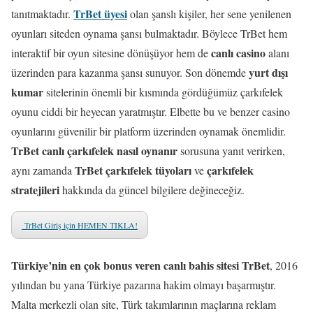
TrBet üyesi
tanıtmaktadır.
olan şanslı kişiler, her sene yenilenen
oyunları siteden oynama şansı bulmaktadır. Böylece TrBet hem
canlı casino
interaktif bir oyun sitesine dönüşüyor hem de
alanı
yurt dışı
üzerinden para kazanma şansı sunuyor. Son dönemde
kumar
sitelerinin önemli bir kısmında gördüğümüz çarkıfelek
oyunu ciddi bir heyecan yaratmıştır. Elbette bu ve benzer casino
oyunlarını güvenilir bir platform üzerinden oynamak önemlidir.
TrBet canlı çarkıfelek nasıl oynanır
sorusuna yanıt verirken,
TrBet
çarkıfelek tüyoları
çarkıfelek
aynı zamanda
ve
stratejileri
hakkında da güncel bilgilere değineceğiz.
TrBet Giriş için HEMEN TIKLA!
Türkiye’nin en çok bonus veren canlı bahis sitesi
TrBet
, 2016
yılından bu yana Türkiye pazarına hakim olmayı başarmıştır.
Malta merkezli olan site, Türk takımlarının maçlarına reklam