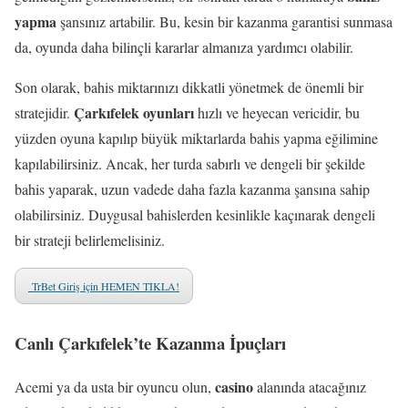
yapma
şansınız artabilir. Bu, kesin bir kazanma garantisi sunmasa
da, oyunda daha bilinçli kararlar almanıza yardımcı olabilir.
Son olarak, bahis miktarınızı dikkatli yönetmek de önemli bir
Çarkıfelek oyunları
stratejidir.
hızlı ve heyecan vericidir, bu
yüzden oyuna kapılıp büyük miktarlarda bahis yapma eğilimine
kapılabilirsiniz. Ancak, her turda sabırlı ve dengeli bir şekilde
bahis yaparak, uzun vadede daha fazla kazanma şansına sahip
olabilirsiniz. Duygusal bahislerden kesinlikle kaçınarak dengeli
bir strateji belirlemelisiniz.
TrBet Giriş için HEMEN TIKLA!
Canlı Çarkıfelek’te Kazanma İpuçları
casino
Acemi ya da usta bir oyuncu olun,
alanında atacağınız