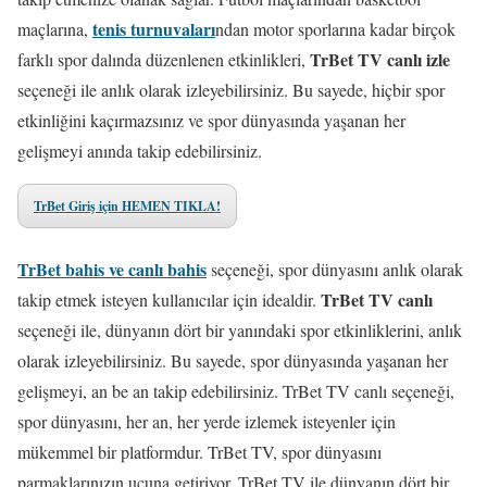
tenis turnuvaları
maçlarına,
ndan motor sporlarına kadar birçok
TrBet TV canlı izle
farklı spor dalında düzenlenen etkinlikleri,
seçeneği ile anlık olarak izleyebilirsiniz. Bu sayede, hiçbir spor
etkinliğini kaçırmazsınız ve spor dünyasında yaşanan her
gelişmeyi anında takip edebilirsiniz.
TrBet Giriş için HEMEN TIKLA!
TrBet bahis ve canlı bahis
seçeneği, spor dünyasını anlık olarak
TrBet TV canlı
takip etmek isteyen kullanıcılar için idealdir.
seçeneği ile, dünyanın dört bir yanındaki spor etkinliklerini, anlık
olarak izleyebilirsiniz. Bu sayede, spor dünyasında yaşanan her
gelişmeyi, an be an takip edebilirsiniz. TrBet TV canlı seçeneği,
spor dünyasını, her an, her yerde izlemek isteyenler için
mükemmel bir platformdur. TrBet TV, spor dünyasını
parmaklarınızın ucuna getiriyor. TrBet TV ile dünyanın dört bir