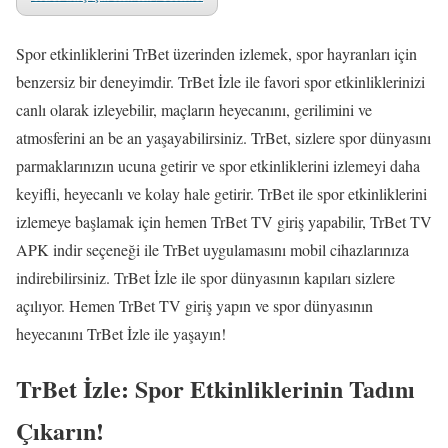
Spor etkinliklerini TrBet üzerinden izlemek, spor hayranları için
benzersiz bir deneyimdir. TrBet İzle ile favori spor etkinliklerinizi
canlı olarak izleyebilir, maçların heyecanını, gerilimini ve
atmosferini an be an yaşayabilirsiniz. TrBet, sizlere spor dünyasını
parmaklarınızın ucuna getirir ve spor etkinliklerini izlemeyi daha
keyifli, heyecanlı ve kolay hale getirir. TrBet ile spor etkinliklerini
izlemeye başlamak için hemen TrBet TV giriş yapabilir, TrBet TV
APK indir seçeneği ile TrBet uygulamasını mobil cihazlarınıza
indirebilirsiniz. TrBet İzle ile spor dünyasının kapıları sizlere
açılıyor. Hemen TrBet TV giriş yapın ve spor dünyasının
heyecanını TrBet İzle ile yaşayın!
TrBet İzle: Spor Etkinliklerinin Tadını
Çıkarın!