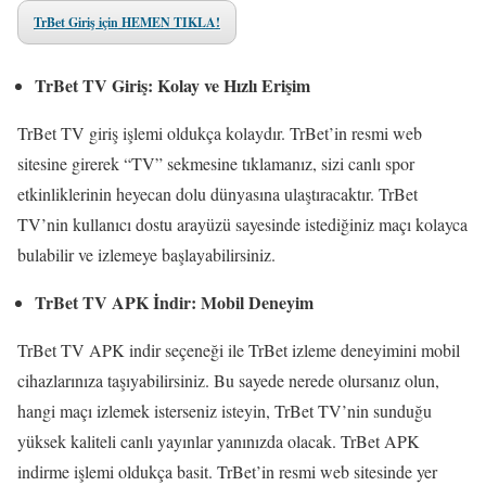
TrBet Giriş için HEMEN TIKLA!
TrBet TV Giriş: Kolay ve Hızlı Erişim
TrBet TV giriş işlemi oldukça kolaydır. TrBet’in resmi web
sitesine girerek “TV” sekmesine tıklamanız, sizi canlı spor
etkinliklerinin heyecan dolu dünyasına ulaştıracaktır. TrBet
TV’nin kullanıcı dostu arayüzü sayesinde istediğiniz maçı kolayca
bulabilir ve izlemeye başlayabilirsiniz.
TrBet TV APK İndir: Mobil Deneyim
TrBet TV APK indir seçeneği ile TrBet izleme deneyimini mobil
cihazlarınıza taşıyabilirsiniz. Bu sayede nerede olursanız olun,
hangi maçı izlemek isterseniz isteyin, TrBet TV’nin sunduğu
yüksek kaliteli canlı yayınlar yanınızda olacak. TrBet APK
indirme işlemi oldukça basit. TrBet’in resmi web sitesinde yer