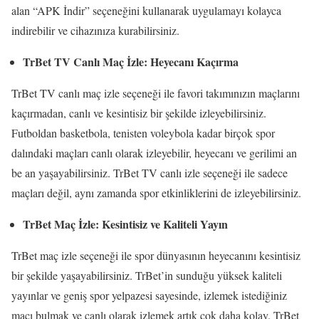
alan “APK İndir” seçeneğini kullanarak uygulamayı kolayca
indirebilir ve cihazınıza kurabilirsiniz.
TrBet TV Canlı Maç İzle: Heyecanı Kaçırma
TrBet TV canlı maç izle seçeneği ile favori takımınızın maçlarını
kaçırmadan, canlı ve kesintisiz bir şekilde izleyebilirsiniz.
Futboldan basketbola, tenisten voleybola kadar birçok spor
dalındaki maçları canlı olarak izleyebilir, heyecanı ve gerilimi an
be an yaşayabilirsiniz. TrBet TV canlı izle seçeneği ile sadece
maçları değil, aynı zamanda spor etkinliklerini de izleyebilirsiniz.
TrBet Maç İzle: Kesintisiz ve Kaliteli Yayın
TrBet maç izle seçeneği ile spor dünyasının heyecanını kesintisiz
bir şekilde yaşayabilirsiniz. TrBet’in sunduğu yüksek kaliteli
yayınlar ve geniş spor yelpazesi sayesinde, izlemek istediğiniz
maçı bulmak ve canlı olarak izlemek artık çok daha kolay. TrBet