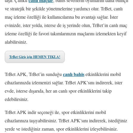
canlı maçlar
taşır. Çünkü
, bahis severlerin oyunlarını daha bilinçli
ve stratejik bir şekilde yönetmelerine yardımcı olur. TrBet, canlı
maç izleme özelliği ile kullanıcılarına bu avantajı sağlar. İster
evinizde, ister yolda, isterse de iş yerinde olun, TrBet’in canlı maç
izleme özelliği ile favori takımlarınızın maçlarını izlemekten keyif
alabilirsiniz.
TrBet Giriş için HEMEN TIKLA!
canlı bahis
TrBet APK, TrBet’in sunduğu
etkinliklerini mobil
cihazlarınızda izlemenizi sağlar. TrBet APK’sını indirerek, ister
evde, isterse dışarıda, her an canlı spor etkinliklerini takip
edebilirsiniz.
TrBet APK indir seçeneği ile, spor etkinliklerini mobil
cihazlarınıza taşıyabilirsiniz. TrBet APK’sını indirerek, istediğiniz
yerde ve istediğiniz zaman, spor etkinliklerini izleyebilirsiniz.