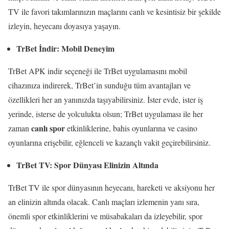
TV ile favori takımlarınızın maçlarını canlı ve kesintisiz bir şekilde
izleyin, heyecanı doyasıya yaşayın.
TrBet İndir: Mobil Deneyim
TrBet APK indir seçeneği ile TrBet uygulamasını mobil
cihazınıza indirerek, TrBet’in sunduğu tüm avantajları ve
özellikleri her an yanınızda taşıyabilirsiniz. İster evde, ister iş
yerinde, isterse de yolculukta olsun; TrBet uygulaması ile her
canlı spor
zaman
etkinliklerine, bahis oyunlarına ve casino
oyunlarına erişebilir, eğlenceli ve kazançlı vakit geçirebilirsiniz.
TrBet TV: Spor Dünyası Elinizin Altında
TrBet TV ile spor dünyasının heyecanı, hareketi ve aksiyonu her
an elinizin altında olacak. Canlı maçları izlemenin yanı sıra,
önemli spor etkinliklerini ve müsabakaları da izleyebilir, spor