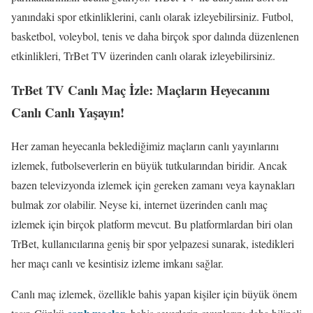
yanındaki spor etkinliklerini, canlı olarak izleyebilirsiniz. Futbol,
basketbol, voleybol, tenis ve daha birçok spor dalında düzenlenen
etkinlikleri, TrBet TV üzerinden canlı olarak izleyebilirsiniz.
TrBet TV Canlı Maç İzle: Maçların Heyecanını
Canlı Canlı Yaşayın!
Her zaman heyecanla beklediğimiz maçların canlı yayınlarını
izlemek, futbolseverlerin en büyük tutkularından biridir. Ancak
bazen televizyonda izlemek için gereken zamanı veya kaynakları
bulmak zor olabilir. Neyse ki, internet üzerinden canlı maç
izlemek için birçok platform mevcut. Bu platformlardan biri olan
TrBet, kullanıcılarına geniş bir spor yelpazesi sunarak, istedikleri
her maçı canlı ve kesintisiz izleme imkanı sağlar.
Canlı maç izlemek, özellikle bahis yapan kişiler için büyük önem