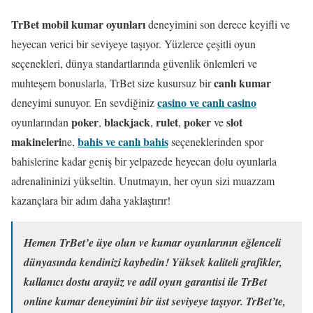
TrBet mobil kumar oyunları
deneyimini son derece keyifli ve
heyecan verici bir seviyeye taşıyor. Yüzlerce çeşitli oyun
seçenekleri, dünya standartlarında güvenlik önlemleri ve
canlı kumar
muhteşem bonuslarla, TrBet size kusursuz bir
casino ve canlı casino
deneyimi sunuyor. En sevdiğiniz
poker
blackjack
rulet
poker
slot
oyunlarından
,
,
,
ve
makineleri
bahis ve canlı bahis
ne,
seçeneklerinden spor
bahislerine kadar geniş bir yelpazede heyecan dolu oyunlarla
adrenalininizi yükseltin. Unutmayın, her oyun sizi muazzam
kazançlara bir adım daha yaklaştırır!
Hemen TrBet’e üye olun ve kumar oyunlarının eğlenceli
dünyasında kendinizi kaybedin! Yüksek kaliteli grafikler,
kullanıcı dostu arayüz ve adil oyun garantisi ile TrBet
online kumar deneyimini bir üst seviyeye taşıyor. TrBet’te,