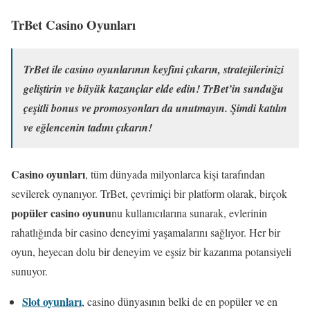
TrBet Casino Oyunları
TrBet ile casino oyunlarının keyfini çıkarın, stratejilerinizi
geliştirin ve büyük kazançlar elde edin! TrBet’in sunduğu
çeşitli bonus ve promosyonları da unutmayın. Şimdi katılın
ve eğlencenin tadını çıkarın!
Casino oyunları
, tüm dünyada milyonlarca kişi tarafından
sevilerek oynanıyor. TrBet, çevrimiçi bir platform olarak, birçok
popüler casino oyunu
nu kullanıcılarına sunarak, evlerinin
rahatlığında bir casino deneyimi yaşamalarını sağlıyor. Her bir
oyun, heyecan dolu bir deneyim ve eşsiz bir kazanma potansiyeli
sunuyor.
Slot
oyunları
, casino dünyasının belki de en popüler ve en