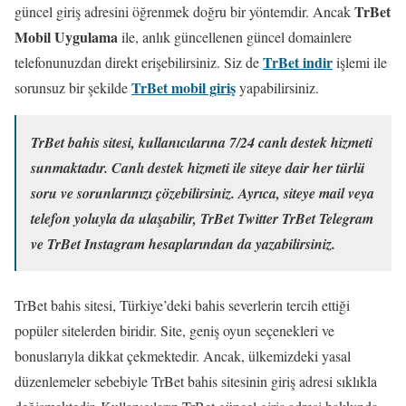
TrBet
güncel giriş adresini öğrenmek doğru bir yöntemdir. Ancak
Mobil Uygulama
ile, anlık güncellenen güncel domainlere
TrBet indir
telefonunuzdan direkt erişebilirsiniz. Siz de
işlemi ile
TrBet mobil giriş
sorunsuz bir şekilde
yapabilirsiniz.
TrBet bahis sitesi, kullanıcılarına 7/24 canlı destek hizmeti
sunmaktadır. Canlı destek hizmeti ile siteye dair her türlü
soru ve sorunlarınızı çözebilirsiniz. Ayrıca, siteye mail veya
telefon yoluyla da ulaşabilir, TrBet Twitter TrBet Telegram
ve TrBet Instagram hesaplarından da yazabilirsiniz.
TrBet bahis sitesi, Türkiye’deki bahis severlerin tercih ettiği
popüler sitelerden biridir. Site, geniş oyun seçenekleri ve
bonuslarıyla dikkat çekmektedir. Ancak, ülkemizdeki yasal
düzenlemeler sebebiyle TrBet bahis sitesinin giriş adresi sıklıkla