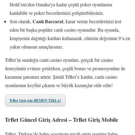
Hold’em’den Omaha’ya kadar çeşitli poker oyunlarına
katılabilir ve poker becerilerinizi geliştirebilirsiniz.
Canlı Baccarat
Son olarak,
, karar verme becerilerinizi test
eden bir başka popüler canlı casino oyunudur. Bu oyunda,
krupiyenin dağıttığı kartları kullanarak, elinizin değerinin 9’a en
yakın olmasını amaçlarsınız.
TrBet’in sunduğu canlı casino oyunları, gerçek bir casino
deneyimini evinize getirirken, çeşitli bonus ve promosyonları ile
kazanma şansınızı artırır. Şimdi TrBet’e katılın, canlı casino
oyunlarının keyfini çıkarın ve büyük kazançlar elde edin!
TrBet Giriş için HEMEN TIKLA!
TrBet Güncel Giriş Adresi – TrBet Giriş Mobile
TrBet, Türkiye’de bahis severlerin tercih ettiği popüler bahis