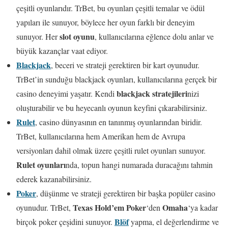
çeşitli oyunlarıdır. TrBet, bu oyunları çeşitli temalar ve ödül
yapıları ile sunuyor, böylece her oyun farklı bir deneyim
slot oyunu
sunuyor. Her
, kullanıcılarına eğlence dolu anlar ve
büyük kazançlar vaat ediyor.
Blackjack
, beceri ve strateji gerektiren bir kart oyunudur.
TrBet’in sunduğu blackjack oyunları, kullanıcılarına gerçek bir
blackjack stratejileri
casino deneyimi yaşatır. Kendi
nizi
oluşturabilir ve bu heyecanlı oyunun keyfini çıkarabilirsiniz.
Rulet
, casino dünyasının en tanınmış oyunlarından biridir.
TrBet, kullanıcılarına hem Amerikan hem de Avrupa
versiyonları dahil olmak üzere çeşitli rulet oyunları sunuyor.
Rulet oyunları
nda, topun hangi numarada duracağını tahmin
ederek kazanabilirsiniz.
Poker
, düşünme ve strateji gerektiren bir başka popüler casino
Texas Hold’em Poker
Omaha
oyunudur. TrBet,
‘den
‘ya kadar
Blöf
birçok poker çeşidini sunuyor.
yapma, el değerlendirme ve