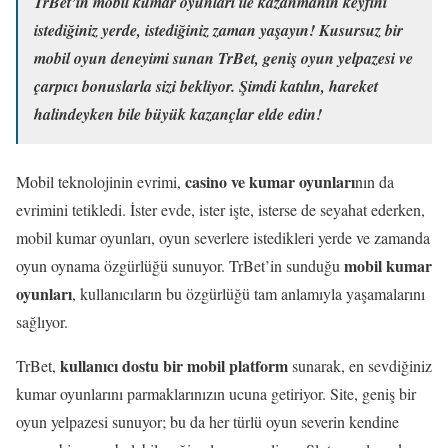
TrBet’in mobil kumar oyunları ile kazanmanın keyfini
istediğiniz yerde, istediğiniz zaman yaşayın! Kusursuz bir
mobil oyun deneyimi sunan TrBet, geniş oyun yelpazesi ve
çarpıcı bonuslarla sizi bekliyor. Şimdi katılın, hareket
halindeyken bile büyük kazançlar elde edin!
casino ve kumar oyunları
Mobil teknolojinin evrimi,
nın da
evrimini tetikledi. İster evde, ister işte, isterse de seyahat ederken,
mobil kumar oyunları, oyun severlere istedikleri yerde ve zamanda
mobil kumar
oyun oynama özgürlüğü sunuyor. TrBet’in sunduğu
oyunları
, kullanıcıların bu özgürlüğü tam anlamıyla yaşamalarını
sağlıyor.
kullanıcı dostu bir mobil platform
TrBet,
sunarak, en sevdiğiniz
kumar oyunlarını parmaklarınızın ucuna getiriyor. Site, geniş bir
oyun yelpazesi sunuyor; bu da her türlü oyun severin kendine