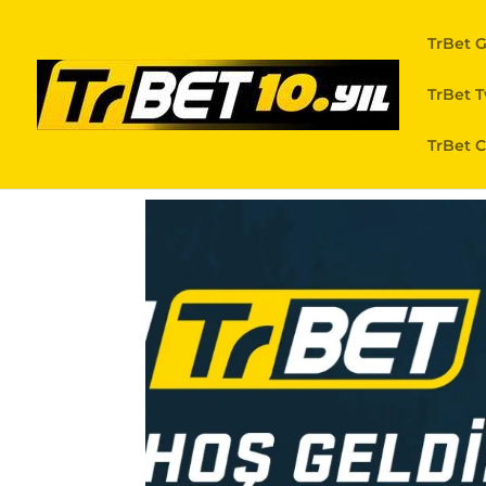
TrBet G
TrBet T
TrBet C