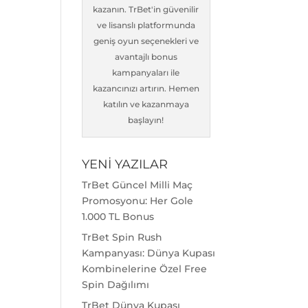
kazanın. TrBet'in güvenilir
ve lisanslı platformunda
geniş oyun seçenekleri ve
avantajlı bonus
kampanyaları ile
kazancınızı artırın. Hemen
katılın ve kazanmaya
başlayın!
YENI YAZILAR
TrBet Güncel Milli Maç
Promosyonu: Her Gole
1.000 TL Bonus
TrBet Spin Rush
Kampanyası: Dünya Kupası
Kombinelerine Özel Free
Spin Dağılımı
TrBet Dünya Kupası