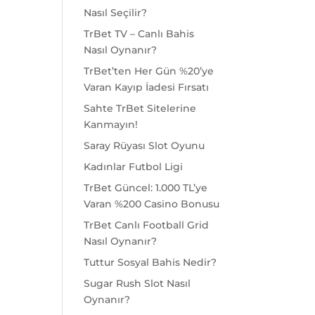
Nasıl Seçilir?
TrBet TV – Canlı Bahis
Nasıl Oynanır?
TrBet’ten Her Gün %20’ye
Varan Kayıp İadesi Fırsatı
Sahte TrBet Sitelerine
Kanmayın!
Saray Rüyası Slot Oyunu
Kadınlar Futbol Ligi
TrBet Güncel: 1.000 TL’ye
Varan %200 Casino Bonusu
TrBet Canlı Football Grid
Nasıl Oynanır?
Tuttur Sosyal Bahis Nedir?
Sugar Rush Slot Nasıl
Oynanır?