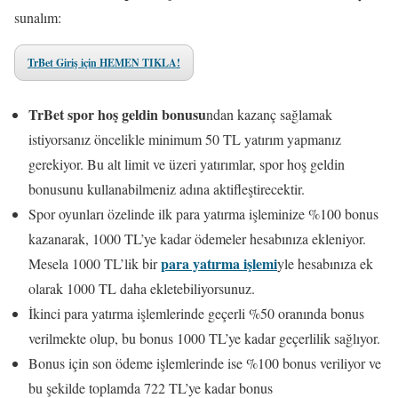
sunalım:
TrBet Giriş için HEMEN TIKLA!
TrBet spor hoş geldin bonusu
ndan kazanç sağlamak
istiyorsanız öncelikle minimum 50 TL yatırım yapmanız
gerekiyor. Bu alt limit ve üzeri yatırımlar, spor hoş geldin
bonusunu kullanabilmeniz adına aktifleştirecektir.
Spor oyunları özelinde ilk para yatırma işleminize %100 bonus
kazanarak, 1000 TL’ye kadar ödemeler hesabınıza ekleniyor.
para yatırma işlemi
Mesela 1000 TL’lik bir
yle hesabınıza ek
olarak 1000 TL daha ekletebiliyorsunuz.
İkinci para yatırma işlemlerinde geçerli %50 oranında bonus
verilmekte olup, bu bonus 1000 TL’ye kadar geçerlilik sağlıyor.
Bonus için son ödeme işlemlerinde ise %100 bonus veriliyor ve
bu şekilde toplamda 722 TL’ye kadar bonus