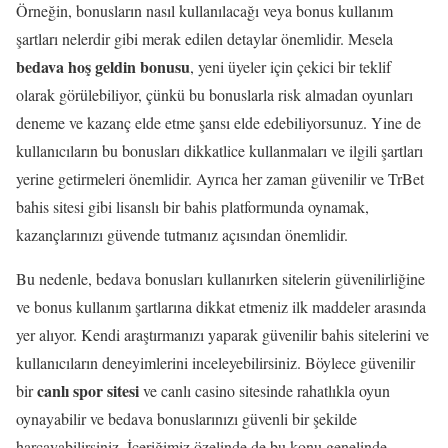
Örneğin, bonusların nasıl kullanılacağı veya bonus kullanım
şartları nelerdir gibi merak edilen detaylar önemlidir. Mesela
bedava hoş geldin bonusu
, yeni üyeler için çekici bir teklif
olarak görülebiliyor, çünkü bu bonuslarla risk almadan oyunları
deneme ve kazanç elde etme şansı elde edebiliyorsunuz. Yine de
kullanıcıların bu bonusları dikkatlice kullanmaları ve ilgili şartları
yerine getirmeleri önemlidir. Ayrıca her zaman güvenilir ve TrBet
bahis sitesi gibi lisanslı bir bahis platformunda oynamak,
kazançlarınızı güvende tutmanız açısından önemlidir.
Bu nedenle, bedava bonusları kullanırken sitelerin güvenilirliğine
ve bonus kullanım şartlarına dikkat etmeniz ilk maddeler arasında
yer alıyor. Kendi araştırmanızı yaparak güvenilir bahis sitelerini ve
kullanıcıların deneyimlerini inceleyebilirsiniz. Böylece güvenilir
canlı spor sitesi
bir
ve canlı casino sitesinde rahatlıkla oyun
oynayabilir ve bedava bonuslarınızı güvenli bir şekilde
harcayabilirsiniz. İçeriğimiz özelinde de bu konu genelinde