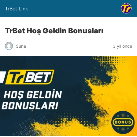
TrBet Link
TrBet Hoş Geldin Bonusları
Suna
3 yıl önce