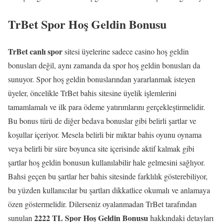
TrBet Spor Hoş Geldin Bonusu
TrBet canlı spor
sitesi üyelerine sadece casino hoş geldin
bonusları değil, aynı zamanda da spor hoş geldin bonusları da
sunuyor. Spor hoş geldin bonuslarından yararlanmak isteyen
üyeler, öncelikle TrBet bahis sitesine üyelik işlemlerini
tamamlamalı ve ilk para ödeme yatırımlarını gerçekleştirmelidir.
Bu bonus türü de diğer bedava bonuslar gibi belirli şartlar ve
koşullar içeriyor. Mesela belirli bir miktar bahis oyunu oynama
veya belirli bir süre boyunca site içerisinde aktif kalmak gibi
şartlar hoş geldin bonusun kullanılabilir hale gelmesini sağlıyor.
Bahsi geçen bu şartlar her bahis sitesinde farklılık gösterebiliyor,
bu yüzden kullanıcılar bu şartları dikkatlice okumalı ve anlamaya
özen göstermelidir. Dilerseniz oyalanmadan TrBet tarafından
2222 TL Spor Hoş Geldin Bonusu
sunulan
hakkındaki detayları