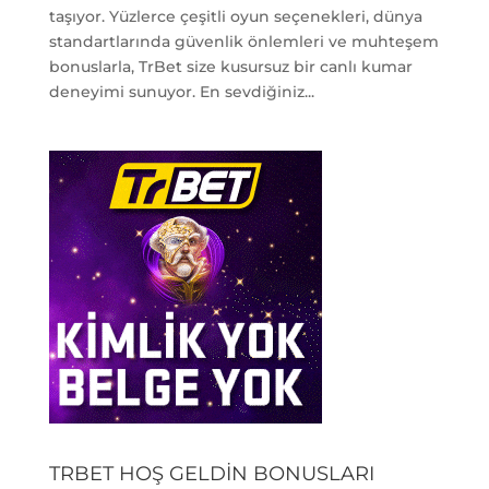
taşıyor. Yüzlerce çeşitli oyun seçenekleri, dünya
standartlarında güvenlik önlemleri ve muhteşem
bonuslarla, TrBet size kusursuz bir canlı kumar
deneyimi sunuyor. En sevdiğiniz...
TRBET HOŞ GELDIN BONUSLARI