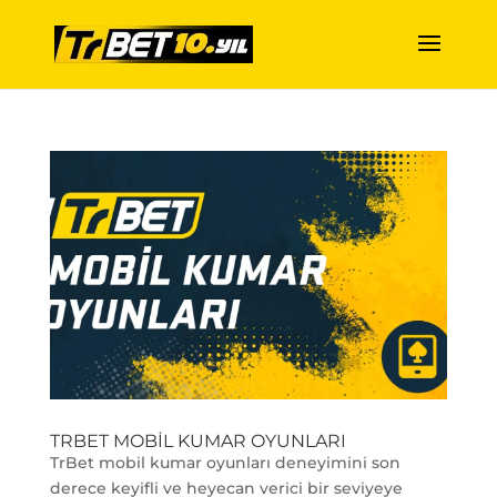
TRBET MOBIL KUMAR OYUNLARI
TrBet mobil kumar oyunları deneyimini son
derece keyifli ve heyecan verici bir seviyeye