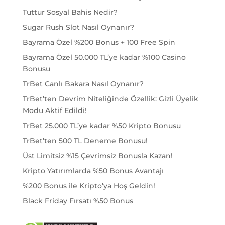
Tuttur Sosyal Bahis Nedir?
Sugar Rush Slot Nasıl Oynanır?
Bayrama Özel %200 Bonus + 100 Free Spin
Bayrama Özel 50.000 TL’ye kadar %100 Casino
Bonusu
TrBet Canlı Bakara Nasıl Oynanır?
TrBet’ten Devrim Niteliğinde Özellik: Gizli Üyelik
Modu Aktif Edildi!
TrBet 25.000 TL’ye kadar %50 Kripto Bonusu
TrBet’ten 500 TL Deneme Bonusu!
Üst Limitsiz %15 Çevrimsiz Bonusla Kazan!
Kripto Yatırımlarda %50 Bonus Avantajı
%200 Bonus ile Kripto’ya Hoş Geldin!
Black Friday Fırsatı %50 Bonus