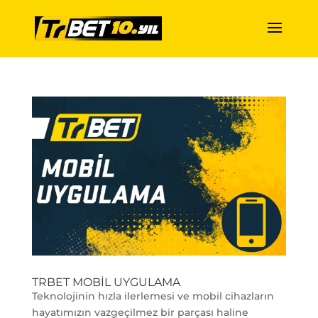
TRBET MOBIL UYGULAMA
Teknolojinin hızla ilerlemesi ve mobil cihazların
hayatımızın vazgeçilmez bir parçası haline