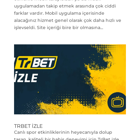
uygulamadan takip etmek arasında çok ciddi
farklar vardır. Mobil uygulama içerisinde
alacağınız hizmet genel olarak çok daha hızlı ve
işlevseldi. Site içeriği bire bir olmasına...
TRBET İZLE
Canlı spor etkinliklerinin heyecanıyla dolup
taşan, kaliteli bir bahis deneyimi için TrBet izle