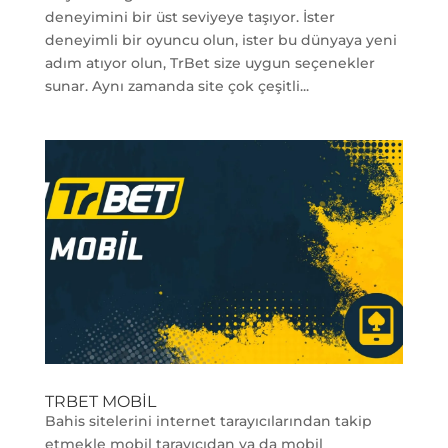
deneyimini bir üst seviyeye taşıyor. İster
deneyimli bir oyuncu olun, ister bu dünyaya yeni
adım atıyor olun, TrBet size uygun seçenekler
sunar. Aynı zamanda site çok çeşitli...
TRBET MOBIL
Bahis sitelerini internet tarayıcılarından takip
etmekle mobil tarayıcıdan ya da mobil