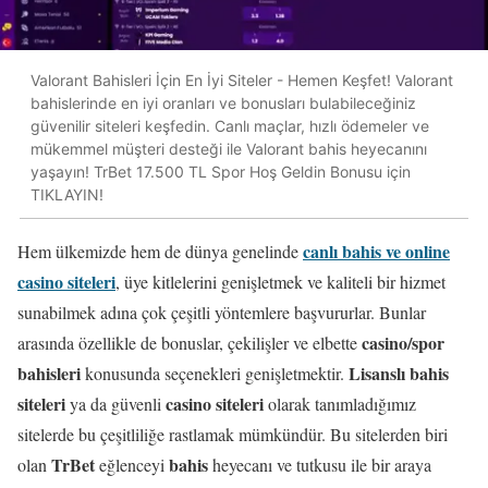
Valorant Bahisleri İçin En İyi Siteler - Hemen Keşfet! Valorant
bahislerinde en iyi oranları ve bonusları bulabileceğiniz
güvenilir siteleri keşfedin. Canlı maçlar, hızlı ödemeler ve
mükemmel müşteri desteği ile Valorant bahis heyecanını
yaşayın! TrBet 17.500 TL Spor Hoş Geldin Bonusu için
TIKLAYIN!
canlı bahis ve online
Hem ülkemizde hem de dünya genelinde
casino siteleri
, üye kitlelerini genişletmek ve kaliteli bir hizmet
sunabilmek adına çok çeşitli yöntemlere başvururlar. Bunlar
casino/spor
arasında özellikle de bonuslar, çekilişler ve elbette
bahisleri
Lisanslı bahis
konusunda seçenekleri genişletmektir.
siteleri
casino siteleri
ya da güvenli
olarak tanımladığımız
sitelerde bu çeşitliliğe rastlamak mümkündür. Bu sitelerden biri
TrBet
bahis
olan
eğlenceyi
heyecanı ve tutkusu ile bir araya