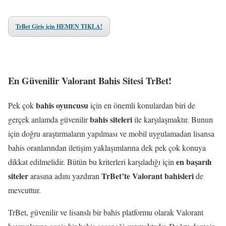
TrBet Giriş için HEMEN TIKLA!
En Güvenilir Valorant Bahis Sitesi TrBet!
bahis oyuncusu
Pek çok
için en önemli konulardan biri de
bahis siteleri
gerçek anlamda güvenilir
ile karşılaşmaktır. Bunun
için doğru araştırmaların yapılması ve mobil uygulamadan lisansa
bahis oranlarından iletişim yaklaşımlarına dek pek çok konuya
en başarılı
dikkat edilmelidir. Bütün bu kriterleri karşıladığı için
siteler
TrBet’te Valorant bahisleri
arasına adını yazdıran
de
mevcuttur.
TrBet, güvenilir ve lisanslı bir bahis platformu olarak Valorant