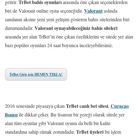
TrBet bahis oyunları
getirir.
arasında öne çıkan seçeneklerden
Valorant
biri de Valorant online oyna seçeneğidir.
aslında
sanılanın aksine yeni yeni gelişim gösteren bahis sitelerinden biri
Valorant oynayabileceğiniz bahis siteleri
durumundadır.
arasında yer alan TrBet’in öne çıkan özelliklerini ve sitede yer alan
bazı popüler oyunları 24 saat boyunca inceleyebilirsiniz.
TrBet Giriş için HEMEN TIKLA!
TrBet canlı bet sitesi
Curacao
2016 senesinde piyasaya çıkan
,
lisansı
ile dikkat çeker. Bu lisansın bir gereği olarak sitede yer
alan tüm oyunlar gibi Valorant oyunu da belli bir kalite
TrBet üyeleri
standardına sahip olmak zorundadır.
bu işlem