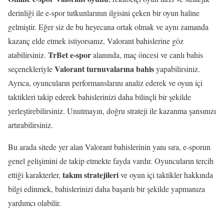
derinliği ile e-spor tutkunlarının ilgisini çeken bir oyun haline
gelmiştir. Eğer siz de bu heyecana ortak olmak ve aynı zamanda
kazanç elde etmek istiyorsanız, Valorant bahislerine göz
TrBet e-spor
atabilirsiniz.
alanında, maç öncesi ve canlı bahis
Valorant turnuvalarına bahis
seçenekleriyle
yapabilirsiniz.
Ayrıca, oyuncuların performanslarını analiz ederek ve oyun içi
taktikleri takip ederek bahislerinizi daha bilinçli bir şekilde
yerleştirebilirsiniz. Unutmayın, doğru strateji ile kazanma şansınızı
artırabilirsiniz.
Bu arada sitede yer alan Valorant bahislerinin yanı sıra, e-sporun
genel gelişimini de takip etmekte fayda vardır. Oyuncuların tercih
takım stratejileri
ettiği karakterler,
ve oyun içi taktikler hakkında
bilgi edinmek, bahislerinizi daha başarılı bir şekilde yapmanıza
yardımcı olabilir.